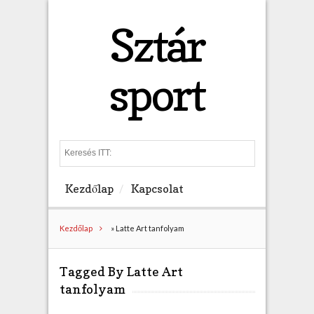
Sztár
sport
S
e
a
Kezdőlap
Kapcsolat
r
c
h
Kezdőlap
»
Latte Art tanfolyam
Tagged By Latte Art
tanfolyam