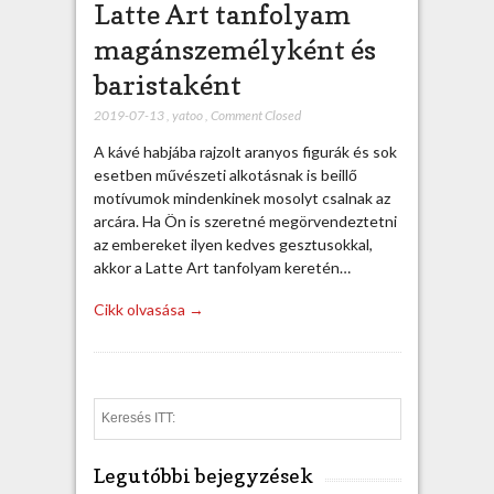
Latte Art tanfolyam
magánszemélyként és
baristaként
2019-07-13
,
yatoo
,
Comment Closed
A kávé habjába rajzolt aranyos figurák és sok
esetben művészeti alkotásnak is beillő
motívumok mindenkinek mosolyt csalnak az
arcára. Ha Ön is szeretné megörvendeztetni
az embereket ilyen kedves gesztusokkal,
akkor a Latte Art tanfolyam keretén…
Cikk olvasása →
S
e
a
Legutóbbi bejegyzések
r
c