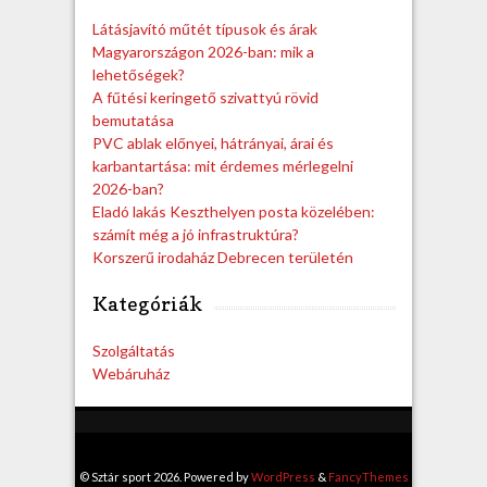
h
Látásjavító műtét típusok és árak
Magyarországon 2026-ban: mik a
lehetőségek?
A fűtési keringető szivattyú rövid
bemutatása
PVC ablak előnyei, hátrányai, árai és
karbantartása: mit érdemes mérlegelni
2026-ban?
Eladó lakás Keszthelyen posta közelében:
számít még a jó infrastruktúra?
Korszerű irodaház Debrecen területén
Kategóriák
Szolgáltatás
Webáruház
© Sztár sport 2026. Powered by
WordPress
&
FancyThemes