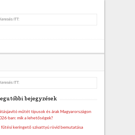
S
e
a
r
c
h
S
e
a
egutóbbi bejegyzések
r
c
h
átásjavító műtét típusok és árak Magyarországon
026-ban: mik a lehetőségek?
 fűtési keringető szivattyú rövid bemutatása