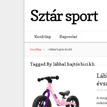
Sztár sport
Kezdőlap
Kapcsolat
Kezdőlap
»
lábbal hajtós bicikli
Tagged By lábbal hajtós bicikli
Láb
évs
2020-0
A mozg
működé