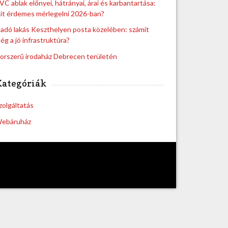
VC ablak előnyei, hátrányai, árai és karbantartása:
it érdemes mérlegelni 2026-ban?
ladó lakás Keszthelyen posta közelében: számít
ég a jó infrastruktúra?
orszerű irodaház Debrecen területén
Kategóriák
zolgáltatás
ebáruház