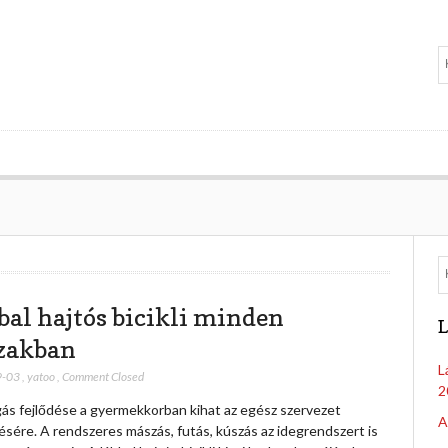
bal hajtós bicikli minden
L
zakban
L
9-03
,
yatoo
,
Comment Closed
2
ás fejlődése a gyermekkorban kihat az egész szervezet
A
sére. A rendszeres mászás, futás, kúszás az idegrendszert is