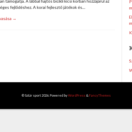
n támogatja. A lábbal hajtós bicikli kicsi korban hozzájárul az
P
ges fejlődéshez. A korai fejlesztő játékok és…
m
E
lvasása →
m
K
S
W
© Sztár sport 2026. Powered by
WordPress
&
FancyThemes