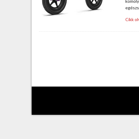
komolya
egészsé
Cikk o