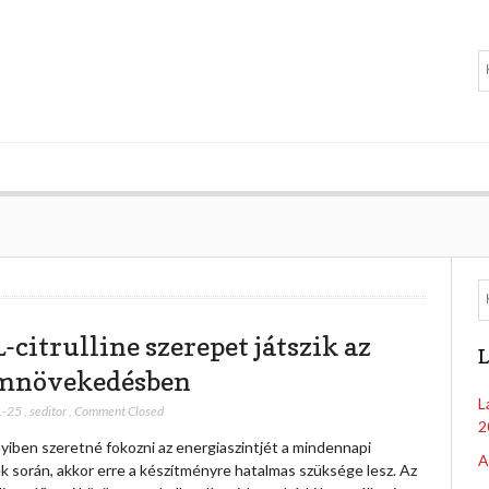
-citrulline szerepet játszik az
L
mnövekedésben
L
1-25
,
seditor
,
Comment Closed
2
iben szeretné fokozni az energiaszintjét a mindennapi
A
k során, akkor erre a készítményre hatalmas szüksége lesz. Az