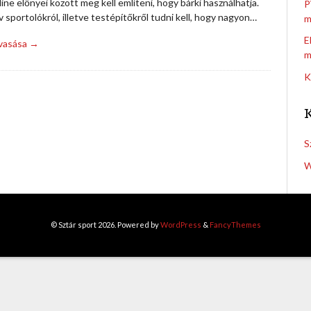
lline előnyei között meg kell említeni, hogy bárki használhatja.
P
v sportolókról, illetve testépítőkről tudni kell, hogy nagyon…
m
E
lvasása →
m
K
S
W
© Sztár sport 2026. Powered by
WordPress
&
FancyThemes