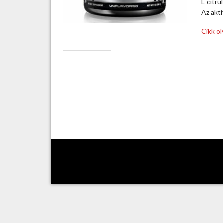
L-citru
Az aktí
Cikk o