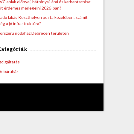
VC ablak előnyei, hátrányai, árai és karbantartása:
it érdemes mérlegelni 2026-ban?
ladó lakás Keszthelyen posta közelében: számít
ég a jó infrastruktúra?
orszerű irodaház Debrecen területén
Kategóriák
zolgáltatás
ebáruház