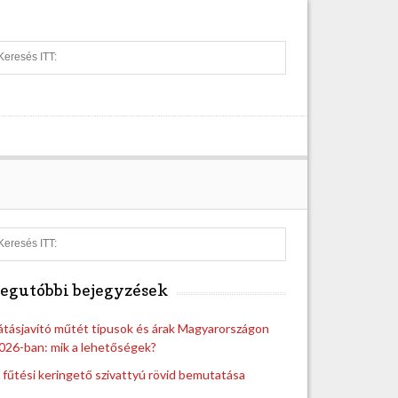
S
e
a
r
c
h
S
e
a
egutóbbi bejegyzések
r
c
h
átásjavító műtét típusok és árak Magyarországon
026-ban: mik a lehetőségek?
 fűtési keringető szivattyú rövid bemutatása