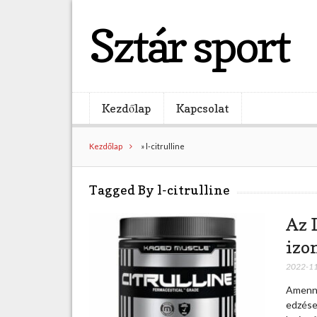
Sztár sport
Kezdőlap
Kapcsolat
Kezdőlap
»
l-citrulline
Tagged By l-citrulline
Az L
izo
2022-1
Amenny
edzése