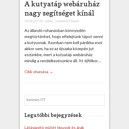
A kutyatáp webáruház
nagy segítséget kínál
2018-05-10
,
yatoo
,
Comment Closed
Az állandó rohanásban könnyedén
megtörténhet, hogy elfelejtünk tápot venni
a kutyusnak. Azonban nem kell pánikba esni
akkor sem, ha ez az éjszaka közepén jut
eszünkbe, mert a kutyatáp webáruház
mindig a rendelkezésünkre áll. Itt éjfélkor…
Cikk olvasása →
S
e
a
Legutóbbi bejegyzések
r
c
h
Látásjavító műtét típusok és árak