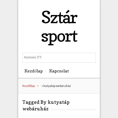
Sztár
sport
S
e
a
Kezdőlap
Kapcsolat
r
c
h
Kezdőlap
»
kutyatáp webáruház
Tagged By kutyatáp
webáruház