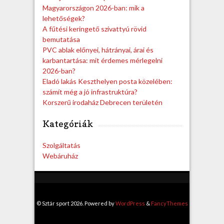
Magyarországon 2026-ban: mik a
lehetőségek?
A fűtési keringető szivattyú rövid
bemutatása
PVC ablak előnyei, hátrányai, árai és
karbantartása: mit érdemes mérlegelni
2026-ban?
Eladó lakás Keszthelyen posta közelében:
számít még a jó infrastruktúra?
Korszerű irodaház Debrecen területén
Kategóriák
Szolgáltatás
Webáruház
© Sztár sport 2026. Powered by
WordPress
&
FancyThemes