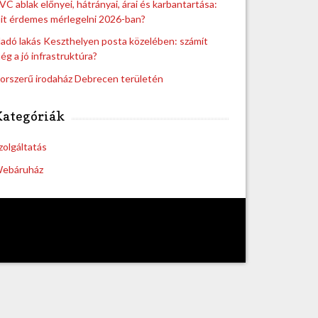
VC ablak előnyei, hátrányai, árai és karbantartása:
it érdemes mérlegelni 2026-ban?
ladó lakás Keszthelyen posta közelében: számít
ég a jó infrastruktúra?
orszerű irodaház Debrecen területén
Kategóriák
zolgáltatás
ebáruház