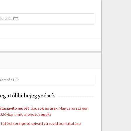
S
e
a
r
c
h
S
e
a
egutóbbi bejegyzések
r
c
h
átásjavító műtét típusok és árak Magyarországon
026-ban: mik a lehetőségek?
 fűtési keringető szivattyú rövid bemutatása