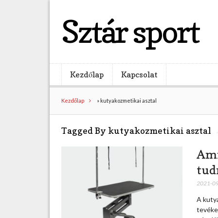
Sztár sport
Kezdőlap
Kapcsolat
Kezdőlap
»
kutyakozmetikai asztal
Tagged By kutyakozmetikai asztal
Ami
tud
2021-0
A kuty
tevéke