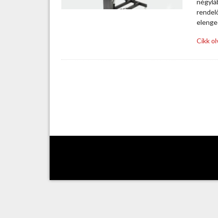
négylá
rendel
elenge
Cikk o