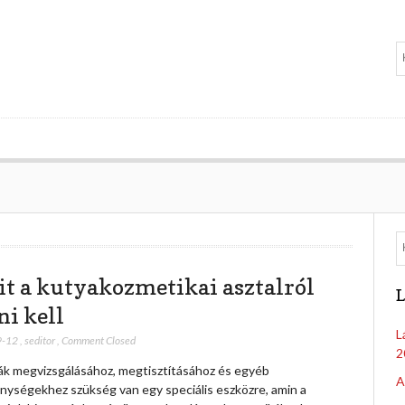
t a kutyakozmetikai asztalról
L
ni kell
L
9-12
,
seditor
,
Comment Closed
2
ák megvizsgálásához, megtisztításához és egyéb
A
nységekhez szükség van egy speciális eszközre, amin a