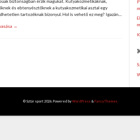
búak biztonságban érzik magukat. Kutyakozmetikáknak,
P
őknek és ebtenyésztőknek a kutyakozmetikai asztal egy
m
dhetetlen tartozéknak bizonyul. Hol is vehető ez meg? Igazán…
E
m
lvasása →
K
S
W
© Sztár sport 2026. Powered by
WordPress
&
FancyThemes