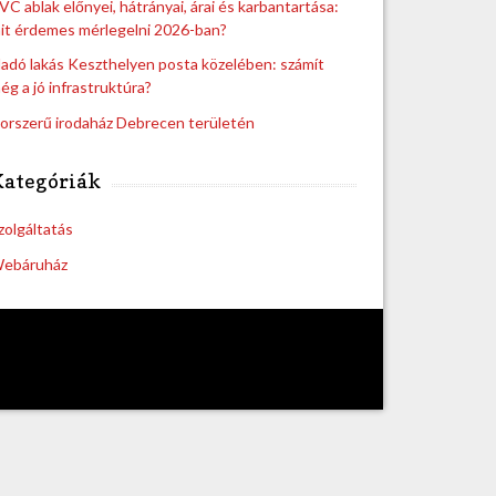
VC ablak előnyei, hátrányai, árai és karbantartása:
it érdemes mérlegelni 2026-ban?
ladó lakás Keszthelyen posta közelében: számít
ég a jó infrastruktúra?
orszerű irodaház Debrecen területén
Kategóriák
zolgáltatás
ebáruház