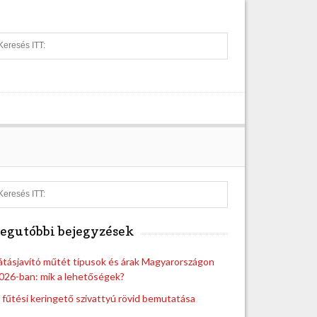
S
e
a
r
c
h
S
e
a
egutóbbi bejegyzések
r
c
h
átásjavító műtét típusok és árak Magyarországon
026-ban: mik a lehetőségek?
 fűtési keringető szivattyú rövid bemutatása