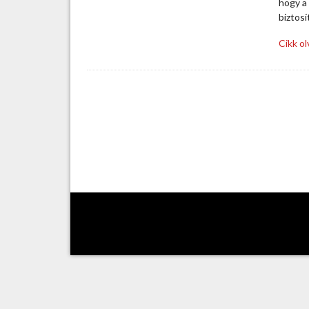
hogy a 
biztos
Cikk o