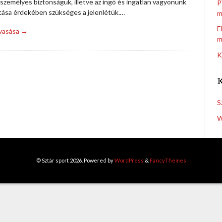
személyes biztonságuk, illetve az ingó és ingatlan vagyonunk
P
ítása érdekében szükséges a jelenlétük.…
m
E
lvasása →
m
K
S
W
© Sztár sport 2026. Powered by
WordPress
&
FancyThemes