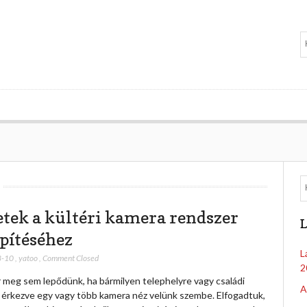
etek a kültéri kamera rendszer
L
epítéséhez
L
8-10
,
yatoo
,
Comment Closed
2
 meg sem lepődünk, ha bármilyen telephelyre vagy családi
A
 érkezve egy vagy több kamera néz velünk szembe. Elfogadtuk,