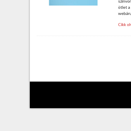
színvo
ötlet 
webáru
Cikk o