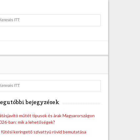
S
e
a
r
c
h
S
e
a
egutóbbi bejegyzések
r
c
h
átásjavító műtét típusok és árak Magyarországon
026-ban: mik a lehetőségek?
 fűtési keringető szivattyú rövid bemutatása