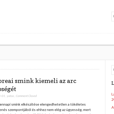
oreai smink kiemeli az arc
L
pségét
L
4-01
,
yatoo
,
Comment Closed
2
ennapi smink elkészítése elengedhetetlen a tökéletes
A
enés szempontjából és ehhez nem elég az ügyesség, mert