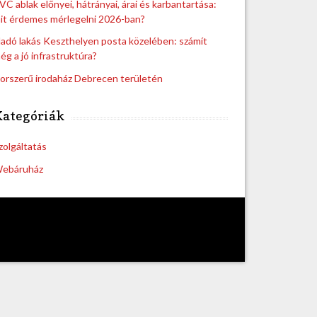
VC ablak előnyei, hátrányai, árai és karbantartása:
it érdemes mérlegelni 2026-ban?
ladó lakás Keszthelyen posta közelében: számít
ég a jó infrastruktúra?
orszerű irodaház Debrecen területén
Kategóriák
zolgáltatás
ebáruház