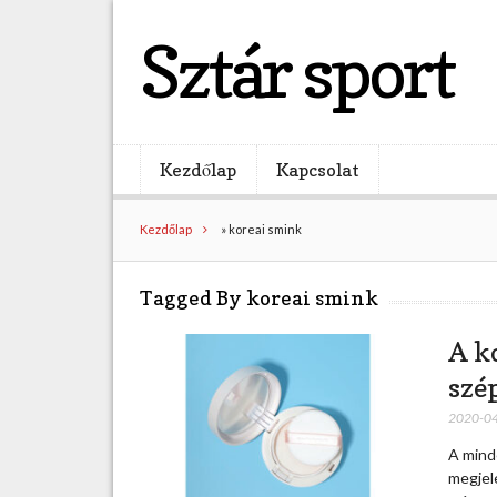
Sztár sport
Kezdőlap
Kapcsolat
Kezdőlap
»
koreai smink
Tagged By koreai smink
A k
szé
2020-0
A mind
megjel