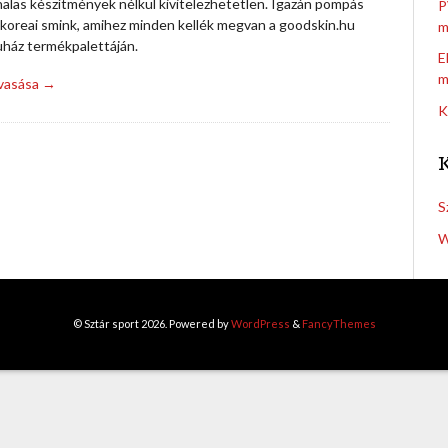
nalas készítmények nélkül kivitelezhetetlen. Igazán pompás
P
a koreai smink, amihez minden kellék megvan a goodskin.hu
m
ház termékpalettáján.
E
m
lvasása →
K
S
W
© Sztár sport 2026. Powered by
WordPress
&
FancyThemes