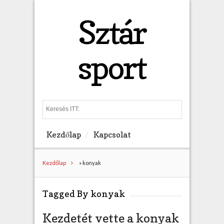
Sztár
sport
S
e
a
Kezdőlap
Kapcsolat
r
c
h
Kezdőlap
»
konyak
Tagged By konyak
Kezdetét vette a konyak