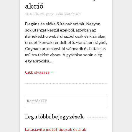
akció
2018-04-29
,
yatoo
,
Comment Closed
Elegáns és előkelő italnak számít. Nagyon
sok utánzat készül ezekből, azonban az
italneked.hu webáruházból csak és kizárólag
eredeti konyak rendelhető. Franciaországból,
Cognac tartományból származik és hatalmas
múltra tekint vissza. A gyártása során elég
egy aprócska…
Cikk olvasása →
S
e
a
Legutóbbi bejegyzések
r
c
h
Látásjavító műtét típusok és árak