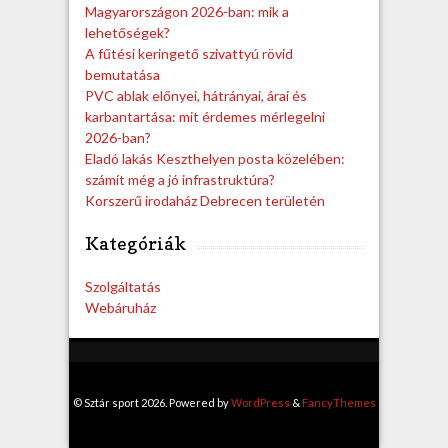
Magyarországon 2026-ban: mik a
lehetőségek?
A fűtési keringető szivattyú rövid
bemutatása
PVC ablak előnyei, hátrányai, árai és
karbantartása: mit érdemes mérlegelni
2026-ban?
Eladó lakás Keszthelyen posta közelében:
számít még a jó infrastruktúra?
Korszerű irodaház Debrecen területén
Kategóriák
Szolgáltatás
Webáruház
© Sztár sport 2026. Powered by
WordPress
&
FancyThemes