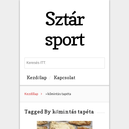
Sztár
sport
S
e
a
Kezdőlap
Kapcsolat
r
c
h
Kezdőlap
»
kőmintás tapéta
Tagged By kőmintás tapéta