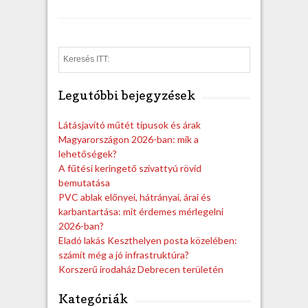
S
e
a
Legutóbbi bejegyzések
r
c
h
Látásjavító műtét típusok és árak
Magyarországon 2026-ban: mik a
lehetőségek?
A fűtési keringető szivattyú rövid
bemutatása
PVC ablak előnyei, hátrányai, árai és
karbantartása: mit érdemes mérlegelni
2026-ban?
Eladó lakás Keszthelyen posta közelében:
számít még a jó infrastruktúra?
Korszerű irodaház Debrecen területén
Kategóriák