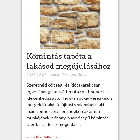
Kőmintás tapéta a
lakásod megújulásához
2022-12-03
,
seditor
,
Comment Closed
Szeretnéd költség- és időtakarékosan
egyedi hangulatúvá tenni az otthonod? Ha
idegenkedsz attól, hogy napokig keresgéld a
megfelelő lakásfelújítási szakembert, aki
majd természetesen megkéri az árát a
munkájának, néhány jó minőségű kőmintás
tapéta az ideális megoldás…
Cikk olvasása →