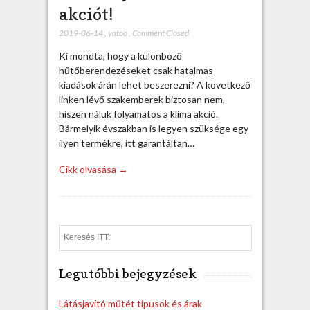
akciót!
2019-06-14
,
yatoo
,
Comment Closed
Ki mondta, hogy a különböző
hűtőberendezéseket csak hatalmas
kiadások árán lehet beszerezni? A következő
linken lévő szakemberek biztosan nem,
hiszen náluk folyamatos a klíma akció.
Bármelyik évszakban is legyen szüksége egy
ilyen termékre, itt garantáltan…
Cikk olvasása →
S
e
a
Legutóbbi bejegyzések
r
c
h
Látásjavító műtét típusok és árak