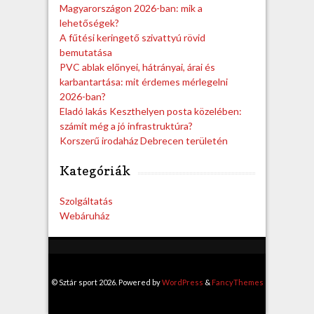
Magyarországon 2026-ban: mik a
lehetőségek?
A fűtési keringető szivattyú rövid
bemutatása
PVC ablak előnyei, hátrányai, árai és
karbantartása: mit érdemes mérlegelni
2026-ban?
Eladó lakás Keszthelyen posta közelében:
számít még a jó infrastruktúra?
Korszerű irodaház Debrecen területén
Kategóriák
Szolgáltatás
Webáruház
© Sztár sport 2026. Powered by
WordPress
&
FancyThemes