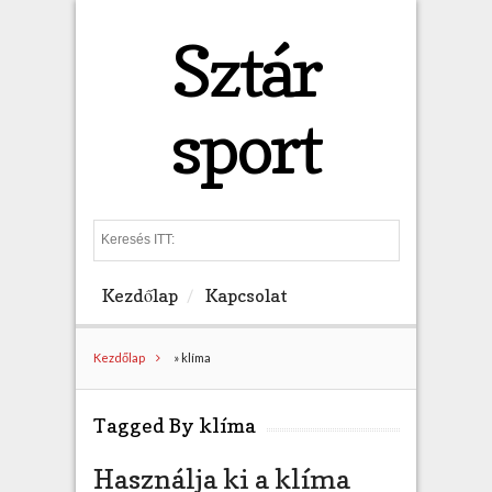
Sztár
sport
S
e
a
Kezdőlap
Kapcsolat
r
c
h
Kezdőlap
»
klíma
Tagged By klíma
Használja ki a klíma