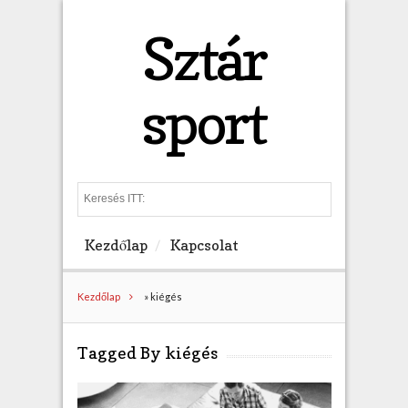
Sztár
sport
S
e
a
Kezdőlap
Kapcsolat
r
c
h
Kezdőlap
»
kiégés
Tagged By kiégés