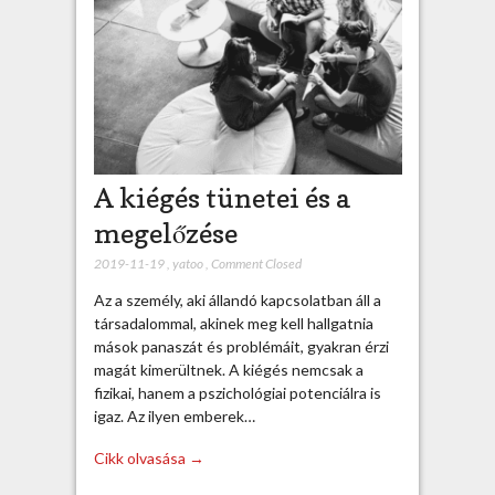
A kiégés tünetei és a
megelőzése
2019-11-19
,
yatoo
,
Comment Closed
Az a személy, aki állandó kapcsolatban áll a
társadalommal, akinek meg kell hallgatnia
mások panaszát és problémáit, gyakran érzi
magát kimerültnek. A kiégés nemcsak a
fizikai, hanem a pszichológiai potenciálra is
igaz. Az ilyen emberek…
Cikk olvasása →