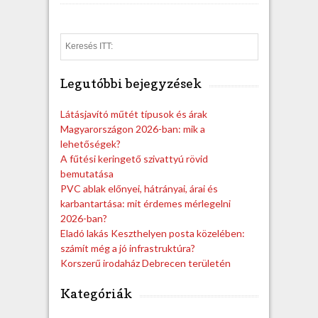
S
e
a
Legutóbbi bejegyzések
r
c
h
Látásjavító műtét típusok és árak
Magyarországon 2026-ban: mik a
lehetőségek?
A fűtési keringető szivattyú rövid
bemutatása
PVC ablak előnyei, hátrányai, árai és
karbantartása: mit érdemes mérlegelni
2026-ban?
Eladó lakás Keszthelyen posta közelében:
számít még a jó infrastruktúra?
Korszerű irodaház Debrecen területén
Kategóriák