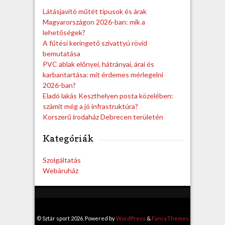
h
Látásjavító műtét típusok és árak
Magyarországon 2026-ban: mik a
lehetőségek?
A fűtési keringető szivattyú rövid
bemutatása
PVC ablak előnyei, hátrányai, árai és
karbantartása: mit érdemes mérlegelni
2026-ban?
Eladó lakás Keszthelyen posta közelében:
számít még a jó infrastruktúra?
Korszerű irodaház Debrecen területén
Kategóriák
Szolgáltatás
Webáruház
© Sztár sport 2026. Powered by
WordPress
&
FancyThemes