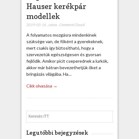
Hauser kerékpár
modellek
2019-05-16
,
yatoo
,
Comment Closed
A folyamatos mozgásra mindenkinek
szüksége van, de főként a gyerekeknek,
mert csakis így biztosítható, hogy a
szervezetük egészségesen és gyorsan
fejlődik. Amikor picit cseperednek a lurkók,
akkor már bátran bevezethetjük őket a
bringázás világába. Ha…
Cikk olvasása →
S
e
a
Legutóbbi bejegyzések
r
c