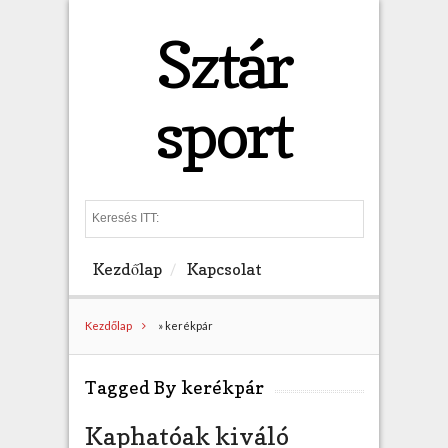
Sztár
sport
S
e
a
Kezdőlap
Kapcsolat
r
c
h
Kezdőlap
»
kerékpár
Tagged By kerékpár
Kaphatóak kiváló