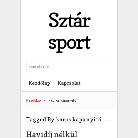
Sztár
sport
S
e
a
Kezdőlap
Kapcsolat
r
c
h
Kezdőlap
»
karos kapunyitó
Tagged By karos kapunyitó
Havidíj nélkül