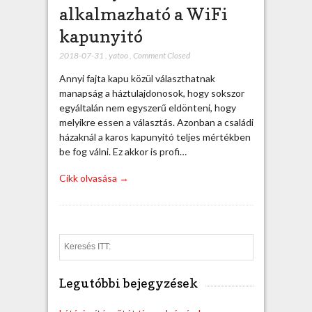
alkalmazható a WiFi
kapunyitó
2018-07-31
,
yatoo
,
Comment Closed
Annyi fajta kapu közül választhatnak
manapság a háztulajdonosok, hogy sokszor
egyáltalán nem egyszerű eldönteni, hogy
melyikre essen a választás. Azonban a családi
házaknál a karos kapunyitó teljes mértékben
be fog válni. Ez akkor is profi…
Cikk olvasása →
S
e
a
Legutóbbi bejegyzések
r
c
h