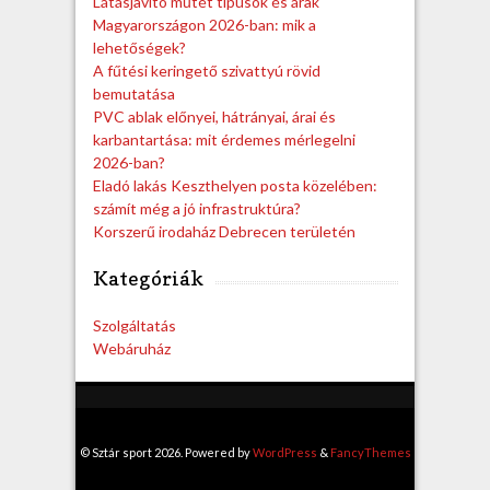
Látásjavító műtét típusok és árak
Magyarországon 2026-ban: mik a
lehetőségek?
A fűtési keringető szivattyú rövid
bemutatása
PVC ablak előnyei, hátrányai, árai és
karbantartása: mit érdemes mérlegelni
2026-ban?
Eladó lakás Keszthelyen posta közelében:
számít még a jó infrastruktúra?
Korszerű irodaház Debrecen területén
Kategóriák
Szolgáltatás
Webáruház
© Sztár sport 2026. Powered by
WordPress
&
FancyThemes