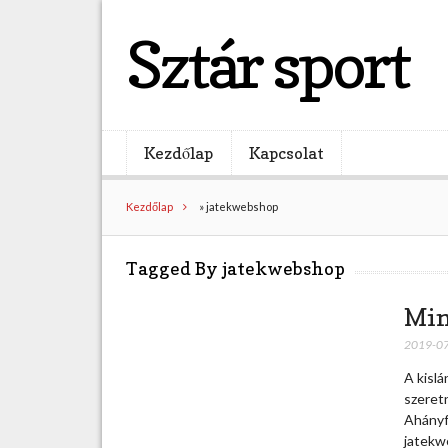
Sztár sport
Kezdőlap
Kapcsolat
Kezdőlap
»
jatekwebshop
Tagged By jatekwebshop
Min
2019-0
A kislá
szeret
Ahányfé
jatekwe