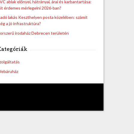
VC ablak előnyei, hátrányai, árai és karbantartása:
it érdemes mérlegelni 2026-ban?
ladó lakás Keszthelyen posta közelében: számít
ég a jó infrastruktúra?
orszerű irodaház Debrecen területén
Kategóriák
zolgáltatás
ebáruház