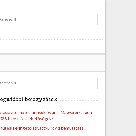
S
e
a
r
c
h
S
e
a
egutóbbi bejegyzések
r
c
h
átásjavító műtét típusok és árak Magyarországon
026-ban: mik a lehetőségek?
 fűtési keringető szivattyú rövid bemutatása