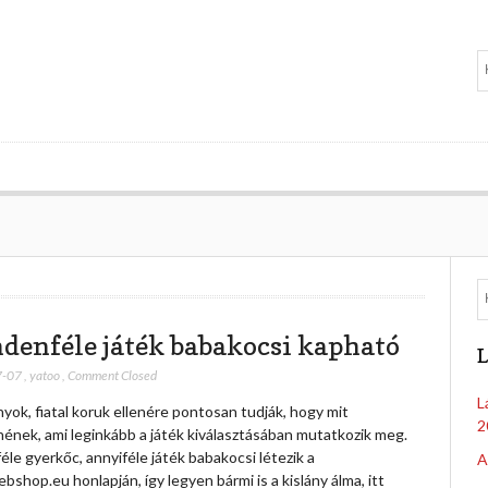
denféle játék babakocsi kapható
L
7-07
,
yatoo
,
Comment Closed
L
nyok, fiatal koruk ellenére pontosan tudják, hogy mit
2
nének, ami leginkább a játék kiválasztásában mutatkozik meg.
le gyerkőc, annyiféle játék babakocsi létezik a
A
bshop.eu honlapján, így legyen bármi is a kislány álma, itt