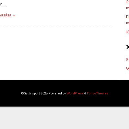
P
an…
m
lvasása →
E
m
K
S
W
© Sztár sport 2026. Powered by
WordPress
&
FancyThemes