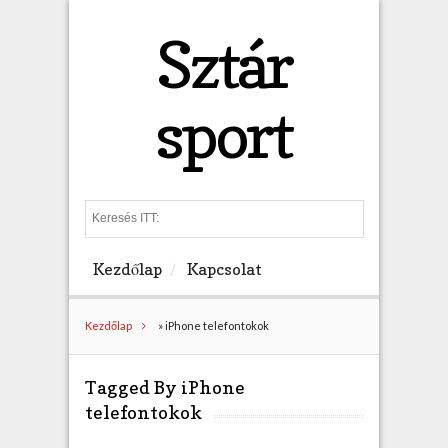
Sztár
sport
S
e
a
Kezdőlap
Kapcsolat
r
c
h
Kezdőlap
»
iPhone telefontokok
Tagged By iPhone
telefontokok