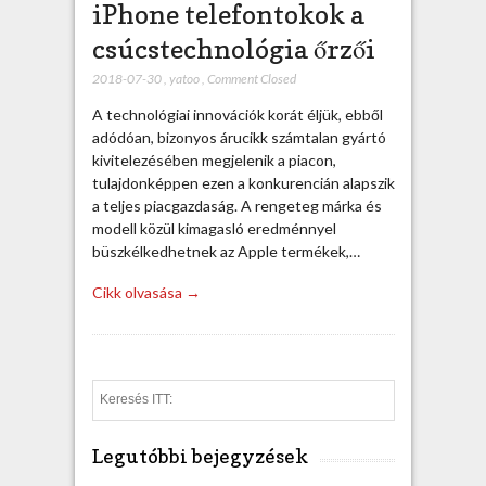
iPhone telefontokok a
csúcstechnológia őrzői
2018-07-30
,
yatoo
,
Comment Closed
A technológiai innovációk korát éljük, ebből
adódóan, bizonyos árucikk számtalan gyártó
kivitelezésében megjelenik a piacon,
tulajdonképpen ezen a konkurencián alapszik
a teljes piacgazdaság. A rengeteg márka és
modell közül kimagasló eredménnyel
büszkélkedhetnek az Apple termékek,…
Cikk olvasása →
S
e
a
Legutóbbi bejegyzések
r
c