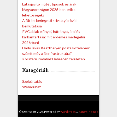
h
Látásjavító műtét típusok és árak
Magyarországon 2026-ban: mik a
lehetőségek?
A fűtési keringető szivattyú rövid
bemutatása
PVC ablak előnyei, hátrányai, árai és
karbantartása: mit érdemes mérlegelni
2026-ban?
Eladó lakás Keszthelyen posta közelében:
számít még a jó infrastruktúra?
Korszerű irodaház Debrecen területén
Kategóriák
Szolgáltatás
Webáruház
© Sztár sport 2026. Powered by
WordPress
&
FancyThemes