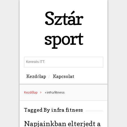
Sztár
sport
S
e
a
Kezdőlap
Kapcsolat
r
c
h
Kezdőlap
»
infra fitness
Tagged By infra fitness
Napjainkban elterjedt a