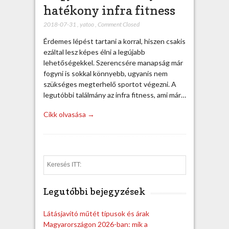
hatékony infra fitness
2018-07-31
,
yatoo
,
Comment Closed
Érdemes lépést tartani a korral, hiszen csakis
ezáltal lesz képes élni a legújabb
lehetőségekkel. Szerencsére manapság már
fogyni is sokkal könnyebb, ugyanis nem
szükséges megterhelő sportot végezni. A
legutóbbi találmány az infra fitness, ami már…
Cikk olvasása →
S
e
a
Legutóbbi bejegyzések
r
c
h
Látásjavító műtét típusok és árak
Magyarországon 2026-ban: mik a