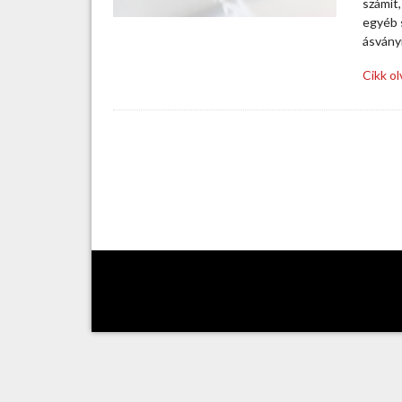
számít,
egyéb s
ásvány
Cikk o