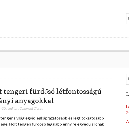
t tengeri fürdősó létfontosságú
L
ányi anyagokkal
L
6-30
,
seditor
,
Comment Closed
2
-tenger a világ egyik legkáprázatosabb és legtitokzatosabb
A
sége. Holt tengeri fürdősó legalább ennyire egyedülállónak