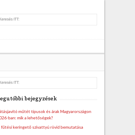
S
e
a
r
c
h
S
e
a
egutóbbi bejegyzések
r
c
h
átásjavító műtét típusok és árak Magyarországon
026-ban: mik a lehetőségek?
 fűtési keringető szivattyú rövid bemutatása