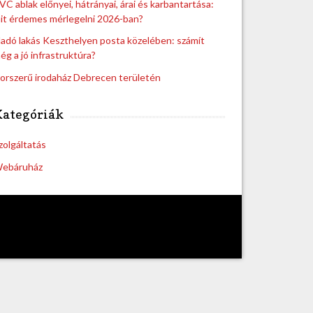
VC ablak előnyei, hátrányai, árai és karbantartása:
it érdemes mérlegelni 2026-ban?
ladó lakás Keszthelyen posta közelében: számít
ég a jó infrastruktúra?
orszerű irodaház Debrecen területén
Kategóriák
zolgáltatás
ebáruház