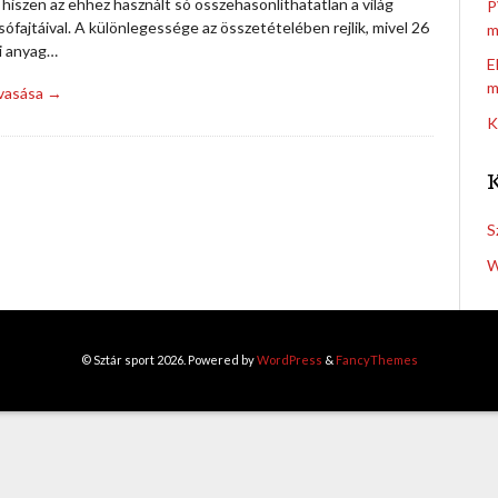
 hiszen az ehhez használt só összehasonlíthatatlan a világ
P
ófajtáival. A különlegessége az összetételében rejlik, mivel 26
m
i anyag…
E
m
lvasása →
K
S
W
© Sztár sport 2026. Powered by
WordPress
&
FancyThemes