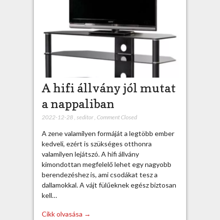
A hifi állvány jól mutat
a nappaliban
2022-12-28
,
seditor
,
Comment Closed
A zene valamilyen formáját a legtöbb ember
kedveli, ezért is szükséges otthonra
valamilyen lejátszó. A hifi állvány
kimondottan megfelelő lehet egy nagyobb
berendezéshez is, ami csodákat tesz a
dallamokkal. A vájt fülűeknek egész biztosan
kell…
Cikk olvasása →