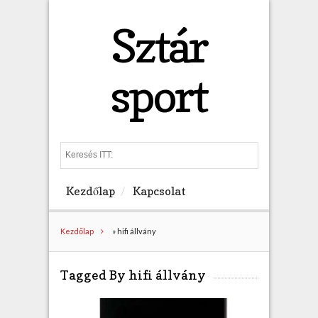
Sztár
sport
S
e
a
Kezdőlap
Kapcsolat
r
c
h
Kezdőlap
»
hifi állvány
Tagged By hifi állvány