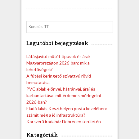
S
e
a
Legutóbbi bejegyzések
r
c
h
Látásjavító műtét típusok és árak
Magyarországon 2026-ban: mik a
lehetőségek?
A fűtési keringető szivattyú rövid
bemutatása
PVC ablak előnyei, hátrányai, árai és
karbantartása: mit érdemes mérlegelni
2026-ban?
Eladó lakás Keszthelyen posta közelében:
számít még a jó infrastruktúra?
Korszerű irodaház Debrecen területén
Kategóriák