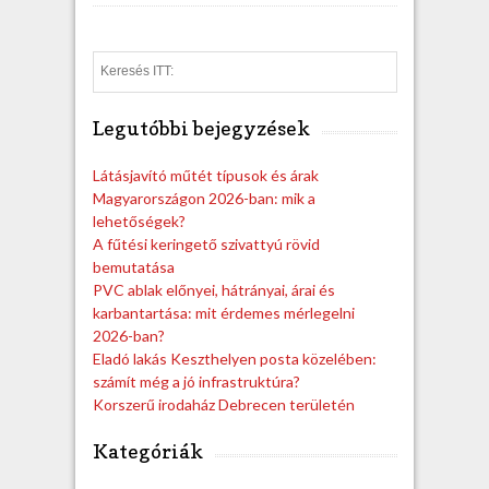
S
e
a
Legutóbbi bejegyzések
r
c
h
Látásjavító műtét típusok és árak
Magyarországon 2026-ban: mik a
lehetőségek?
A fűtési keringető szivattyú rövid
bemutatása
PVC ablak előnyei, hátrányai, árai és
karbantartása: mit érdemes mérlegelni
2026-ban?
Eladó lakás Keszthelyen posta közelében:
számít még a jó infrastruktúra?
Korszerű irodaház Debrecen területén
Kategóriák