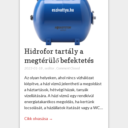
Hidrofor tartály a
megtérülő befektetés
2023-01-18
,
seditor
,
Comment Closed
Az olyan helyeken, ahol nincs vízhálózat
kiépítve, a házi vízmű jelentheti a megoldást
a háztartások, hétvégi házak, tanyák
vízellátására. A házi vízmű egy rendkívül
energiatakarékos megoldás, ha kertünk
locsolását, a háziállatok itatását vagy a WC…
Cikk olvasása →