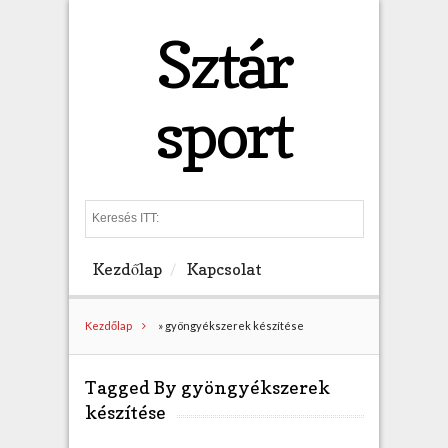
Sztár
sport
S
e
a
Kezdőlap
Kapcsolat
r
c
h
Kezdőlap
»
gyöngyékszerek készítése
Tagged By gyöngyékszerek
készítése