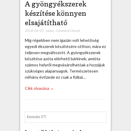
A gyöngyékszerek
készítése könnyen
elsajátítható
2018-06-05
,
yatoo
,
Comment Closed
Míg régebben nem igazán volt lehetőség
egyedi ékszerek készítésére otthon, mára ez
teljesen megváltozott. A gyöngyékszerek
készítése azóta elérhető bárkinek, amióta
számos helyről megvásárolhatóak a hozzájuk
szükséges alapanyagok. Természetesen
néhány évtizede ez csak a fizikai…
Cikk olvasása →
S
e
a