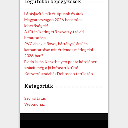
Legutóbbi bejegyzések
r
c
h
Látásjavító műtét típusok és árak
Magyarországon 2026-ban: mik a
lehetőségek?
A fűtési keringető szivattyú rövid
bemutatása
PVC ablak előnyei, hátrányai, árai és
karbantartása: mit érdemes mérlegelni
2026-ban?
Eladó lakás Keszthelyen posta közelében:
számít még a jó infrastruktúra?
Korszerű irodaház Debrecen területén
Kategóriák
Szolgáltatás
Webáruház