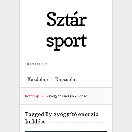
Sztár
sport
S
e
a
Kezdőlap
Kapcsolat
r
c
h
Kezdőlap
»
gyógyító energia küldése
Tagged By gyógyító energia
küldése