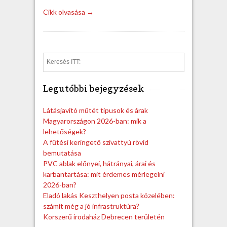
Cikk olvasása →
S
e
a
Legutóbbi bejegyzések
r
c
h
Látásjavító műtét típusok és árak
Magyarországon 2026-ban: mik a
lehetőségek?
A fűtési keringető szivattyú rövid
bemutatása
PVC ablak előnyei, hátrányai, árai és
karbantartása: mit érdemes mérlegelni
2026-ban?
Eladó lakás Keszthelyen posta közelében:
számít még a jó infrastruktúra?
Korszerű irodaház Debrecen területén