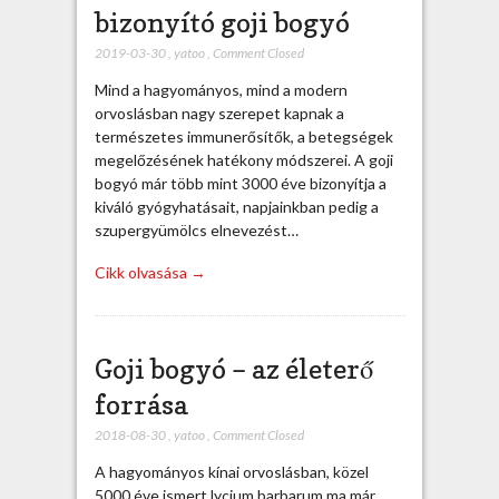
bizonyító goji bogyó
2019-03-30
,
yatoo
,
Comment Closed
Mind a hagyományos, mind a modern
orvoslásban nagy szerepet kapnak a
természetes immunerősítők, a betegségek
megelőzésének hatékony módszerei. A goji
bogyó már több mint 3000 éve bizonyítja a
kiváló gyógyhatásait, napjainkban pedig a
szupergyümölcs elnevezést…
Cikk olvasása →
Goji bogyó – az életerő
forrása
2018-08-30
,
yatoo
,
Comment Closed
A hagyományos kínai orvoslásban, közel
5000 éve ismert lycium barbarum ma már