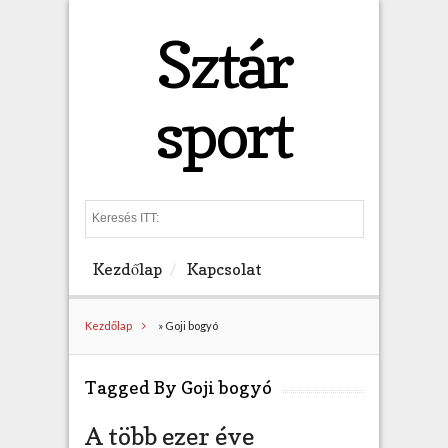
Sztár
sport
S
e
a
Kezdőlap
Kapcsolat
r
c
h
Kezdőlap
»
Goji bogyó
Tagged By Goji bogyó
A több ezer éve