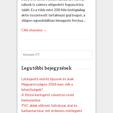
nálunk is számos elégedett fogyasztóra
talált. Ez a több mint 200 féle biológiailag
aktív összetevőt tartalmazó goji bogyó, a
világon egyedülállóan kimagasló forrása…
Cikk olvasása →
S
e
a
Legutóbbi bejegyzések
r
c
h
Látásjavító műtét típusok és árak
Magyarországon 2026-ban: mik a
lehetőségek?
A fűtési keringető szivattyú rövid
bemutatása
PVC ablak előnyei, hátrányai, árai és
karbantartása: mit érdemes mérlegelni