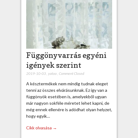
Függönyvarrás egyéni
igények szerint
2019-10-03
,
yatoo
,
Comment Closed
A késztermékek nem mindig tudnak eleget
tenni az összes elvárásunknak. Ez így van a
függönyök esetében is, amelyekből ugyan
már nagyon sokféle méretet lehet kapni, de
még ennek ellenére is adódhat olyan helyzet,
hogy egyik…
Cikk olvasása →