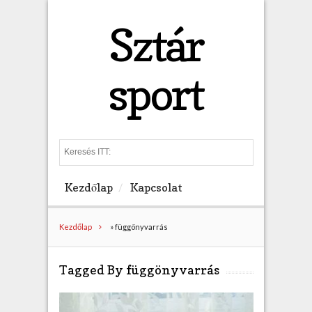
Sztár
sport
S
e
a
Kezdőlap
Kapcsolat
r
c
h
Kezdőlap
»
függönyvarrás
Tagged By függönyvarrás