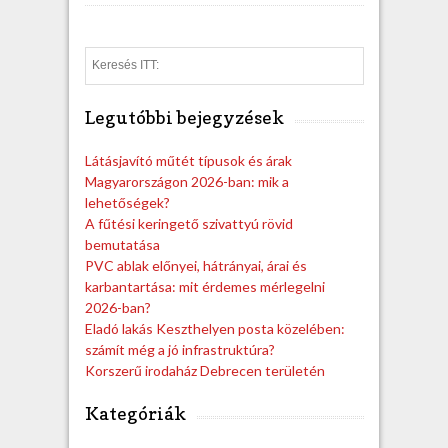
S
e
a
Legutóbbi bejegyzések
r
c
h
Látásjavító műtét típusok és árak
Magyarországon 2026-ban: mik a
lehetőségek?
A fűtési keringető szivattyú rövid
bemutatása
PVC ablak előnyei, hátrányai, árai és
karbantartása: mit érdemes mérlegelni
2026-ban?
Eladó lakás Keszthelyen posta közelében:
számít még a jó infrastruktúra?
Korszerű irodaház Debrecen területén
Kategóriák