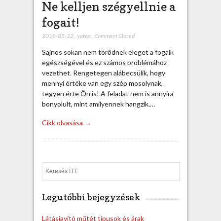
Ne kelljen szégyellnie a
fogait!
2018-05-22
,
yatoo
,
Comment Closed
Sajnos sokan nem törődnek eleget a fogaik
egészségével és ez számos problémához
vezethet. Rengetegen alábecsülik, hogy
mennyi értéke van egy szép mosolynak,
tegyen érte Ön is! A feladat nem is annyira
bonyolult, mint amilyennek hangzik.…
Cikk olvasása →
S
e
a
Legutóbbi bejegyzések
r
c
h
Látásjavító műtét típusok és árak