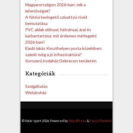
Magyarországon 2026-ban: mik a
lehetőségek?
A fűtési keringető szivattyú rövid
bemutatása
PVC ablak előnyei, hátrányai, árai és
karbantartása: mit érdemes mérlegelni
2026-ban?
Eladó lakás Keszthelyen posta közelében:
számít még a jó infrastruktúra?
Korszerű irodaház Debrecen területén
Kategóriák
Szolgáltatás
Webáruház
© Sztár sport 2026. Powered by
WordPress
&
FancyThemes