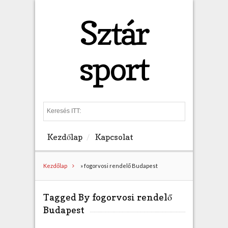
Sztár
sport
S
e
a
Kezdőlap
Kapcsolat
r
c
h
Kezdőlap
»
fogorvosi rendelő Budapest
Tagged By fogorvosi rendelő
Budapest