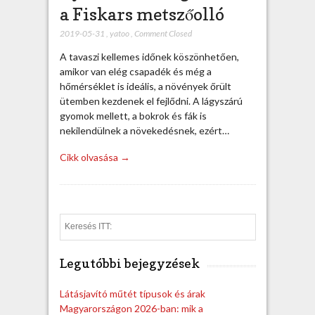
a Fiskars metszőolló
2019-05-31
,
yatoo
,
Comment Closed
A tavaszi kellemes időnek köszönhetően,
amikor van elég csapadék és még a
hőmérséklet is ideális, a növények őrült
ütemben kezdenek el fejlődni. A lágyszárú
gyomok mellett, a bokrok és fák is
nekilendülnek a növekedésnek, ezért…
Cikk olvasása →
S
e
a
Legutóbbi bejegyzések
r
c
h
Látásjavító műtét típusok és árak
Magyarországon 2026-ban: mik a