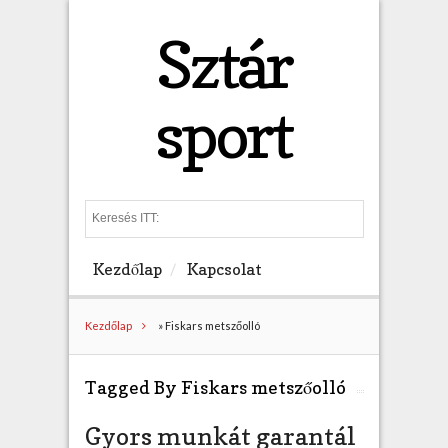
Sztár
sport
S
e
a
Kezdőlap
Kapcsolat
r
c
h
Kezdőlap
»
Fiskars metszőolló
Tagged By Fiskars metszőolló
Gyors munkát garantál