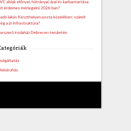
VC ablak előnyei, hátrányai, árai és karbantartása:
it érdemes mérlegelni 2026-ban?
ladó lakás Keszthelyen posta közelében: számít
ég a jó infrastruktúra?
orszerű irodaház Debrecen területén
Kategóriák
zolgáltatás
ebáruház