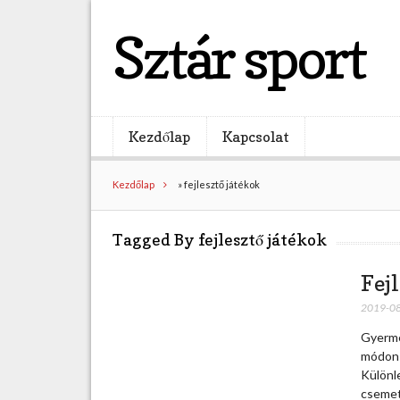
Sztár sport
Kezdőlap
Kapcsolat
Kezdőlap
»
fejlesztő játékok
Tagged By fejlesztő játékok
Fej
2019-0
Gyerme
módon é
Különl
csemet