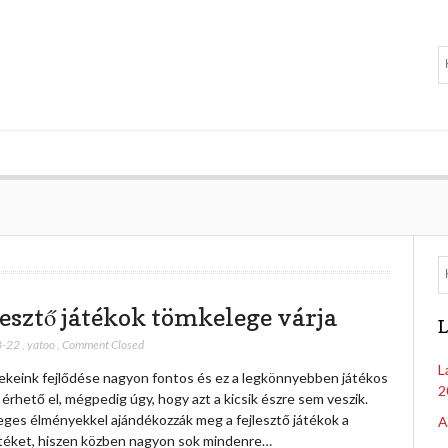
lesztő játékok tömkelege várja
L
8-22
,
yatoo
,
Comment Closed
L
keink fejlődése nagyon fontos és ez a legkönnyebben játékos
2
rhető el, mégpedig úgy, hogy azt a kicsik észre sem veszik.
eges élményekkel ajándékozzák meg a fejlesztő játékok a
A
éket, hiszen közben nagyon sok mindenre…