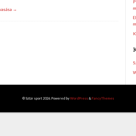
P
m
lvasása →
E
m
K
S
W
© Sztár sport 2026. Powered by
WordPress
&
FancyThemes