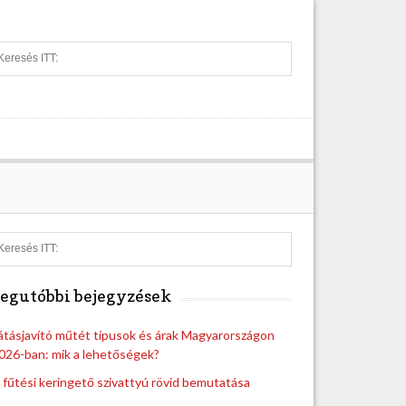
S
e
a
r
c
h
S
e
a
egutóbbi bejegyzések
r
c
h
átásjavító műtét típusok és árak Magyarországon
026-ban: mik a lehetőségek?
 fűtési keringető szivattyú rövid bemutatása