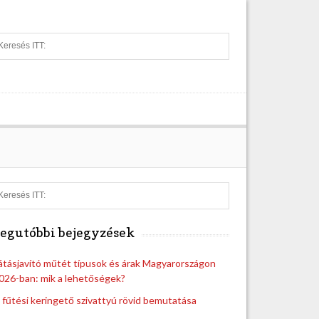
S
e
a
r
c
h
S
e
a
egutóbbi bejegyzések
r
c
h
átásjavító műtét típusok és árak Magyarországon
026-ban: mik a lehetőségek?
 fűtési keringető szivattyú rövid bemutatása