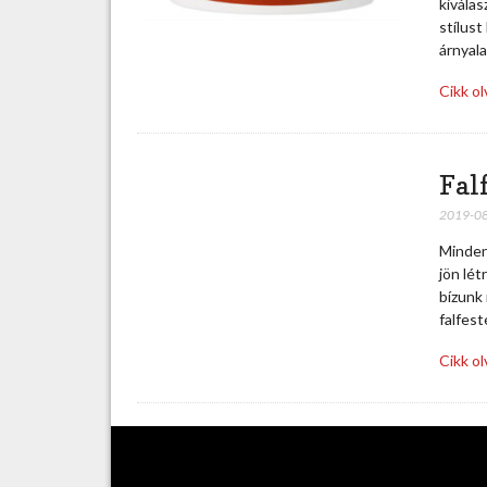
kivála
stílus
árnyal
Cikk o
Fal
2019-0
Mindenk
jön lét
bízunk 
falfes
Cikk o