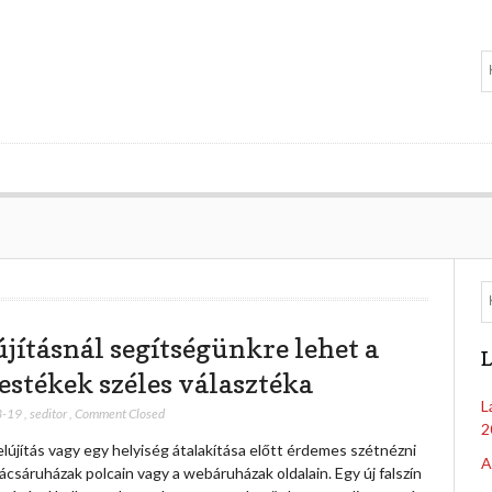
újításnál segítségünkre lehet a
L
festékek széles választéka
L
3-19
,
seditor
,
Comment Closed
2
lújítás vagy egy helyiség átalakítása előtt érdemes szétnézni
A
ácsáruházak polcain vagy a webáruházak oldalain. Egy új falszín