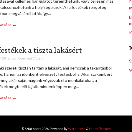
sztásával kellemes hangulatot teremthetünk, vagy teljesen más
P
t kölcsönözhetünk a helyiségeknek. A falfestékek rengeteg
m
atban megvásárolhatók, így…
E
m
lvasása →
K
festékek a tiszta lakásért
8-28
,
yatoo
,
Comment Closed
S
i szereti tisztán tartani a lakását, ami nemcsak a takarításból
W
re, hanem az időnként elvégzett festésből is. Akár szakembert
meg, akár saját magunk végezzük el a munkálatokat, a
tékek megfelelő fajtáit mindenképpen meg…
lvasása →
© Sztár sport 2026. Powered by
WordPress
&
FancyThemes