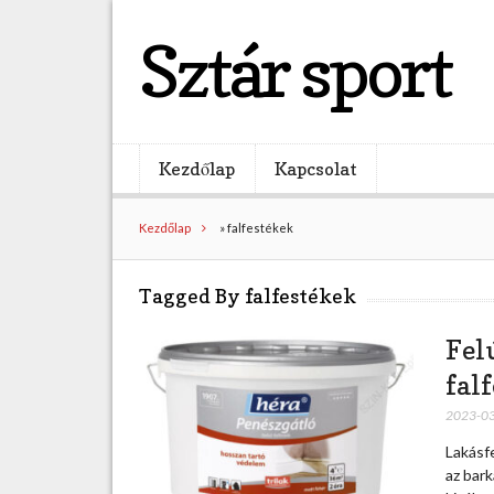
Sztár sport
Kezdőlap
Kapcsolat
Kezdőlap
»
falfestékek
Tagged By falfestékek
Fel
fal
2023-0
Lakásfe
az bark