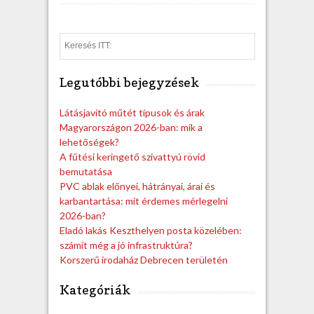
S
e
a
Legutóbbi bejegyzések
r
c
h
Látásjavító műtét típusok és árak
Magyarországon 2026-ban: mik a
lehetőségek?
A fűtési keringető szivattyú rövid
bemutatása
PVC ablak előnyei, hátrányai, árai és
karbantartása: mit érdemes mérlegelni
2026-ban?
Eladó lakás Keszthelyen posta közelében:
számít még a jó infrastruktúra?
Korszerű irodaház Debrecen területén
Kategóriák