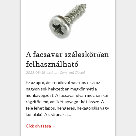
A facsavar széleskörűen
felhasználható
2023-08-16
,
seditor
,
Comment Closed
Ez az apró, ám rendkívül hasznos eszköz
nagyon sok helyzetben megkönnyíti a
munkavégzést. A facsavar olyan mechanikai
rögzítőelem, ami két anyagot köt össze. A
feje lehet lapos, hengeres, hexagonális vagy
kör alakú. A szárának a…
Cikk olvasása →