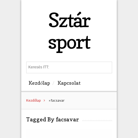
Sztár
sport
S
e
a
Kezdőlap
Kapcsolat
r
c
h
Kezdőlap
»
facsavar
Tagged By facsavar