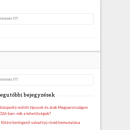
S
e
a
r
c
h
S
e
a
egutóbbi bejegyzések
r
c
h
átásjavító műtét típusok és árak Magyarországon
026-ban: mik a lehetőségek?
 fűtési keringető szivattyú rövid bemutatása