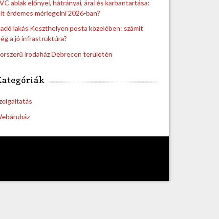
VC ablak előnyei, hátrányai, árai és karbantartása:
it érdemes mérlegelni 2026-ban?
ladó lakás Keszthelyen posta közelében: számít
ég a jó infrastruktúra?
orszerű irodaház Debrecen területén
Kategóriák
zolgáltatás
ebáruház