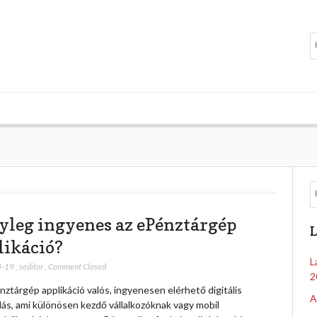
yleg ingyenes az ePénztárgép
L
likáció?
L
4-19
,
seditor
,
Comment Closed
2
ztárgép applikáció valós, ingyenesen elérhető digitális
A
ás, ami különösen kezdő vállalkozóknak vagy mobil