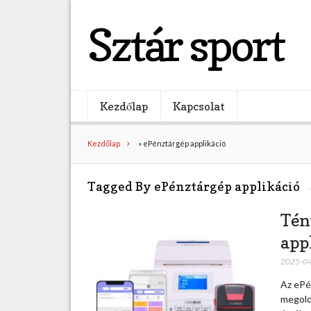
Sztár sport
Kezdőlap
Kapcsolat
Kezdőlap
»
ePénztárgép applikáció
Tagged By ePénztárgép applikáció
Tén
app
2025-0
Az ePén
megold