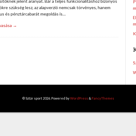
ítőknek jelent aranyat. Bár a teljes funkcionalitáshoz bizonyos
P
ökre szükség lesz, az alapverzió nemcsak törvényes, hanem
m
kus és pénztárcabarát megoldás is…
E
m
lvasása →
K
S
W
© Sztár sport 2026. Powered by
WordPress
&
FancyThemes