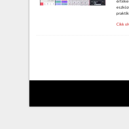
értékes
eszköz
prakti
Cikk o