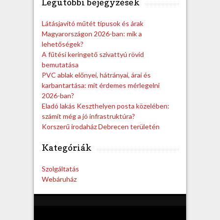
Legutóbbi bejegyzések
r
c
h
Látásjavító műtét típusok és árak
Magyarországon 2026-ban: mik a
lehetőségek?
A fűtési keringető szivattyú rövid
bemutatása
PVC ablak előnyei, hátrányai, árai és
karbantartása: mit érdemes mérlegelni
2026-ban?
Eladó lakás Keszthelyen posta közelében:
számít még a jó infrastruktúra?
Korszerű irodaház Debrecen területén
Kategóriák
Szolgáltatás
Webáruház