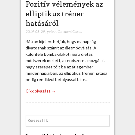
Pozitív vélemények az
elliptikus tréner
hatásáról
2019-08-29
,
yatoo
,
Comment Closed
Bátran kijelenthetjük, hogy manapság
divatosnak számít az életmódváltás. A
különféle bomba-alakot ígérő diétás
módszerek mellett, a rendszeres mozgás is
nagy szerepet tölt be az átlagember
mindennapjaiban, az elliptikus tréner hatása
pedig rendkívül befolyással bír e…
Cikk olvasása →
S
e
a