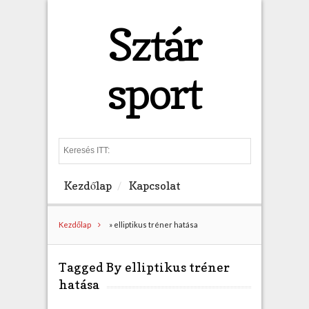
Sztár
sport
S
e
a
Kezdőlap
Kapcsolat
r
c
h
Kezdőlap
»
elliptikus tréner hatása
Tagged By elliptikus tréner
hatása