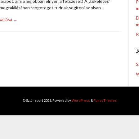
arabot, ami a legjobban elnyeri a tetszését! A „tökéletes”
P
 megtalálásában rengeteget tudnak segíteni az olyan…
m
E
lvasása →
m
K
S
W
© Sztár sport 2026. Powered by
WordPress
&
FancyThemes