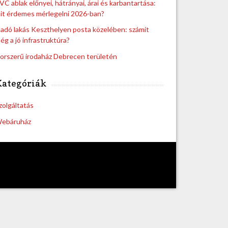
VC ablak előnyei, hátrányai, árai és karbantartása:
it érdemes mérlegelni 2026-ban?
ladó lakás Keszthelyen posta közelében: számít
ég a jó infrastruktúra?
orszerű irodaház Debrecen területén
Kategóriák
zolgáltatás
ebáruház