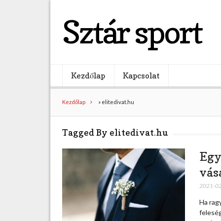
Sztár sport
Kezdőlap
Kapcsolat
Kezdőlap
»
elitedivat.hu
Tagged By elitedivat.hu
Egy 
vás
2021-0
Ha rag
feleség