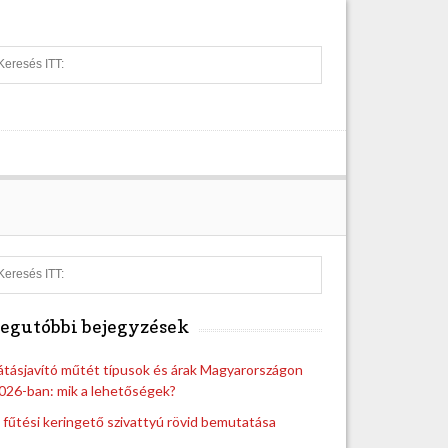
S
e
a
r
c
h
S
e
a
egutóbbi bejegyzések
r
c
h
átásjavító műtét típusok és árak Magyarországon
026-ban: mik a lehetőségek?
 fűtési keringető szivattyú rövid bemutatása