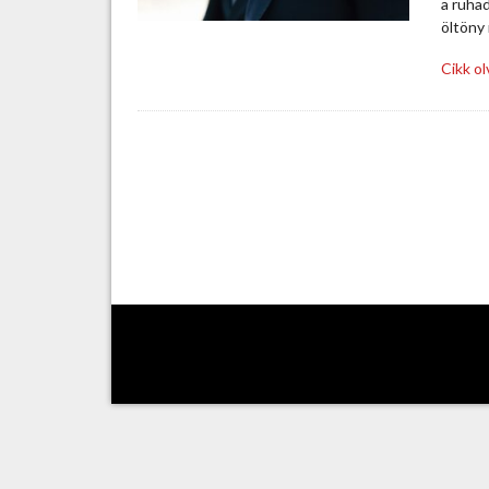
a ruhad
öltöny
Cikk o