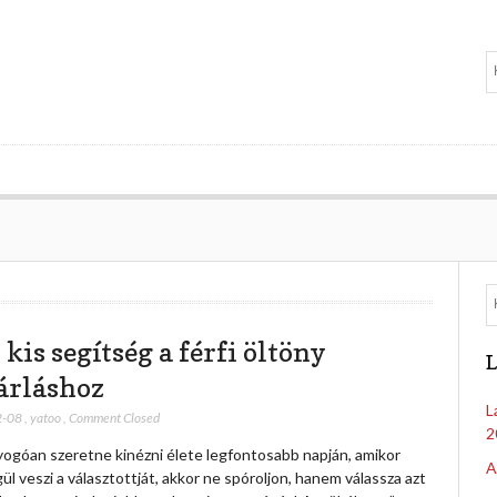
kis segítség a férfi öltöny
L
árláshoz
L
2-08
,
yatoo
,
Comment Closed
2
yogóan szeretne kinézni élete legfontosabb napján, amikor
A
ül veszi a választottját, akkor ne spóroljon, hanem válassza azt