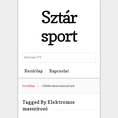
Sztár
sport
S
e
a
Kezdőlap
Kapcsolat
r
c
h
Kezdőlap
»
Elektromos masszírozó
Tagged By Elektromos
masszírozó