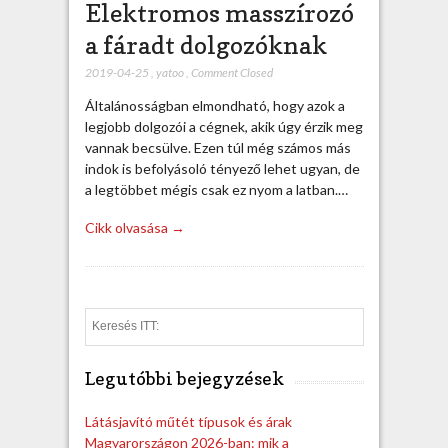
Elektromos masszírozó
a fáradt dolgozóknak
2019-04-25
,
yatoo
,
Comment Closed
Általánosságban elmondható, hogy azok a
legjobb dolgozói a cégnek, akik úgy érzik meg
vannak becsülve. Ezen túl még számos más
indok is befolyásoló tényező lehet ugyan, de
a legtöbbet mégis csak ez nyom a latban.…
Cikk olvasása →
S
e
a
Legutóbbi bejegyzések
r
c
h
Látásjavító műtét típusok és árak
Magyarországon 2026-ban: mik a