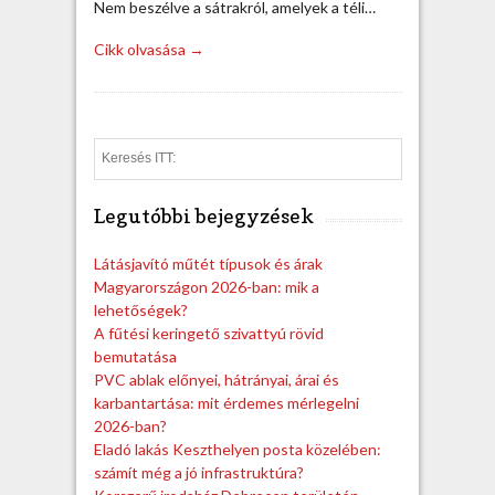
Nem beszélve a sátrakról, amelyek a téli…
Cikk olvasása →
S
e
a
Legutóbbi bejegyzések
r
c
h
Látásjavító műtét típusok és árak
Magyarországon 2026-ban: mik a
lehetőségek?
A fűtési keringető szivattyú rövid
bemutatása
PVC ablak előnyei, hátrányai, árai és
karbantartása: mit érdemes mérlegelni
2026-ban?
Eladó lakás Keszthelyen posta közelében:
számít még a jó infrastruktúra?