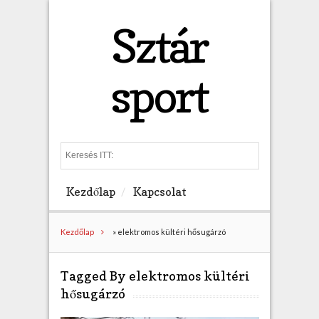
Sztár
sport
S
e
a
Kezdőlap
Kapcsolat
r
c
h
Kezdőlap
»
elektromos kültéri hősugárzó
Tagged By elektromos kültéri
hősugárzó