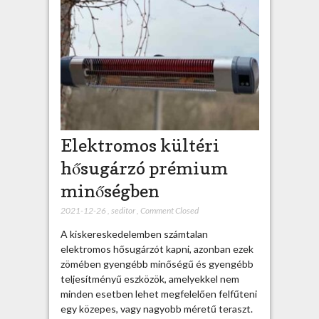
Elektromos kültéri
hősugárzó prémium
minőségben
2021-12-26
,
seditor
,
Comment Closed
A kiskereskedelemben számtalan
elektromos hősugárzót kapni, azonban ezek
zömében gyengébb minőségű és gyengébb
teljesítményű eszközök, amelyekkel nem
minden esetben lehet megfelelően felfűteni
egy közepes, vagy nagyobb méretű teraszt.