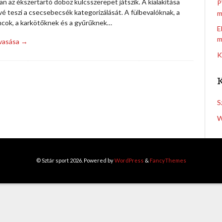
n az ékszertartó doboz kulcsszerepet játszik. A kialakítása
P
é teszi a csecsebecsék kategorizálását. A fülbevalóknak, a
m
ncok, a karkötőknek és a gyűrűknek…
E
m
lvasása →
K
S
W
© Sztár sport 2026. Powered by
WordPress
&
FancyThemes