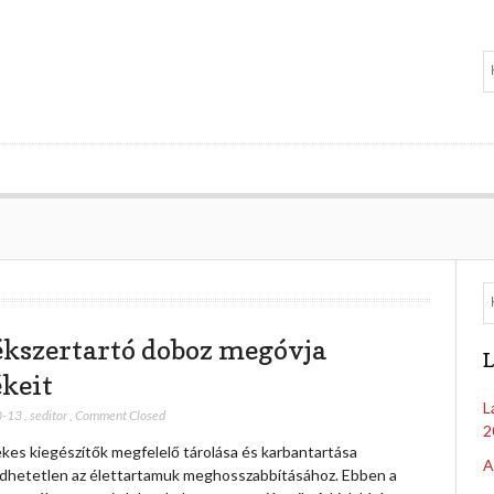
ékszertartó doboz megóvja
L
ékeit
L
0-13
,
seditor
,
Comment Closed
2
ékes kiegészítők megfelelő tárolása és karbantartása
A
dhetetlen az élettartamuk meghosszabbításához. Ebben a