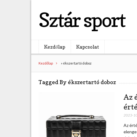
Sztár sport
Kezdőlap
Kapcsolat
Kezdőlap
»
ékszertartó doboz
Tagged By ékszertartó doboz
Az 
ért
2023-1
Az ért
elenge