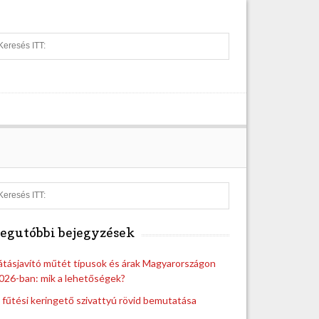
S
e
a
r
c
h
S
e
a
egutóbbi bejegyzések
r
c
h
átásjavító műtét típusok és árak Magyarországon
026-ban: mik a lehetőségek?
 fűtési keringető szivattyú rövid bemutatása