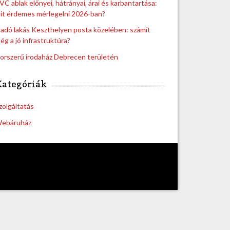
VC ablak előnyei, hátrányai, árai és karbantartása:
it érdemes mérlegelni 2026-ban?
ladó lakás Keszthelyen posta közelében: számít
ég a jó infrastruktúra?
orszerű irodaház Debrecen területén
Kategóriák
zolgáltatás
ebáruház