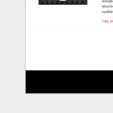
dologba
lehetőv
nyaklá
Cikk o