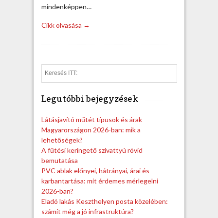
mindenképpen…
Cikk olvasása →
S
e
a
Legutóbbi bejegyzések
r
c
h
Látásjavító műtét típusok és árak
Magyarországon 2026-ban: mik a
lehetőségek?
A fűtési keringető szivattyú rövid
bemutatása
PVC ablak előnyei, hátrányai, árai és
karbantartása: mit érdemes mérlegelni
2026-ban?
Eladó lakás Keszthelyen posta közelében:
számít még a jó infrastruktúra?