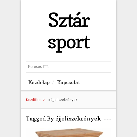
Sztár
sport
S
e
a
Kezdőlap
Kapcsolat
r
c
h
Kezdőlap
»
éjjeliszekrények
Tagged By éjjeliszekrények