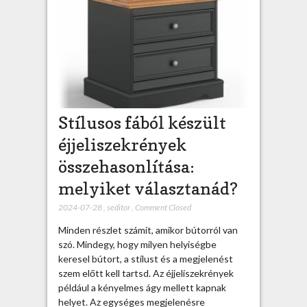
Stílusos fából készült
éjjeliszekrények
összehasonlítása:
melyiket választanád?
2024-07-28
,
seditor
,
Comment Closed
Minden részlet számít, amikor bútorról van
szó. Mindegy, hogy milyen helyiségbe
keresel bútort, a stílust és a megjelenést
szem előtt kell tartsd. Az éjjeliszekrények
például a kényelmes ágy mellett kapnak
helyet. Az egységes megjelenésre