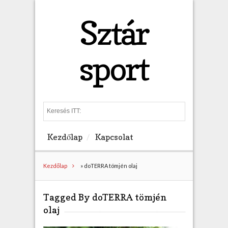
Sztár
sport
S
e
a
Kezdőlap
Kapcsolat
r
c
h
Kezdőlap
»
doTERRA tömjén olaj
Tagged By doTERRA tömjén
olaj