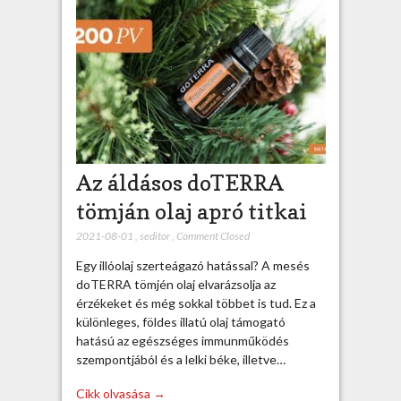
Az áldásos doTERRA
tömján olaj apró titkai
2021-08-01
,
seditor
,
Comment Closed
Egy illóolaj szerteágazó hatással? A mesés
doTERRA tömjén olaj elvarázsolja az
érzékeket és még sokkal többet is tud. Ez a
különleges, földes illatú olaj támogató
hatású az egészséges immunműködés
szempontjából és a lelki béke, illetve…
Cikk olvasása →