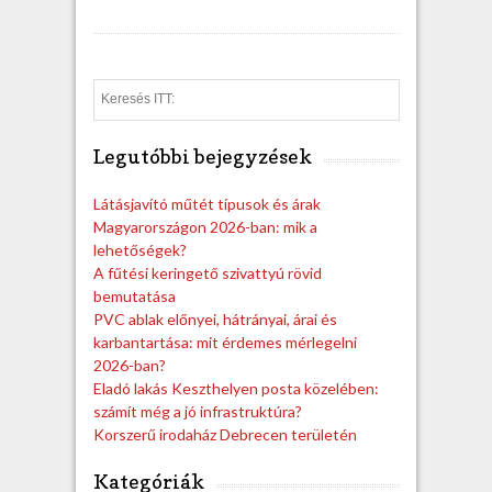
S
e
a
Legutóbbi bejegyzések
r
c
h
Látásjavító műtét típusok és árak
Magyarországon 2026-ban: mik a
lehetőségek?
A fűtési keringető szivattyú rövid
bemutatása
PVC ablak előnyei, hátrányai, árai és
karbantartása: mit érdemes mérlegelni
2026-ban?
Eladó lakás Keszthelyen posta közelében:
számít még a jó infrastruktúra?
Korszerű irodaház Debrecen területén
Kategóriák