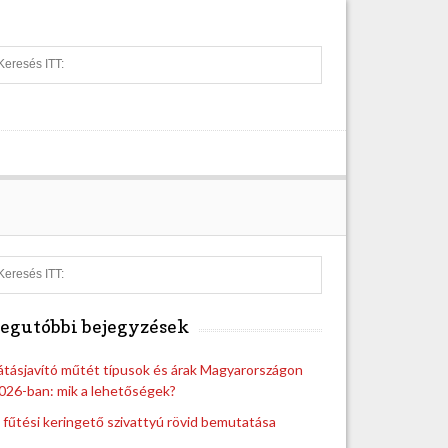
S
e
a
r
c
h
S
e
a
egutóbbi bejegyzések
r
c
h
átásjavító műtét típusok és árak Magyarországon
026-ban: mik a lehetőségek?
 fűtési keringető szivattyú rövid bemutatása