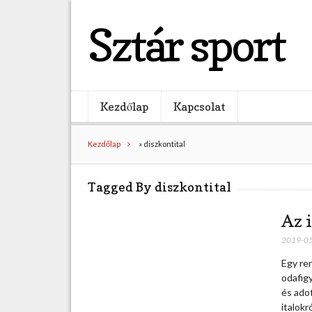
Sztár sport
Kezdőlap
Kapcsolat
Kezdőlap
»
diszkontital
Tagged By diszkontital
Az i
2019-0
Egy re
odafigy
és adot
italokr