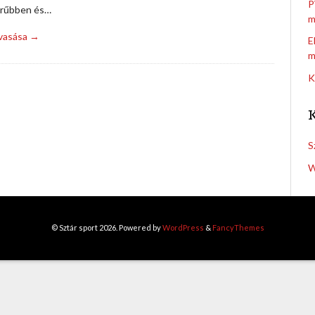
P
rűbben és…
m
lvasása →
E
m
K
S
W
© Sztár sport 2026. Powered by
WordPress
&
FancyThemes