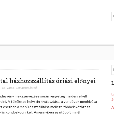
tal házhozszállítás óriási előnyei
L
5-18
,
yatoo
,
Comment Closed
L
ndezvény megszervezése során rengeteg mindenre kell
2
elni. A tökéletes helyszín kiválasztása, a vendégek meghívása
t esetben a menü összeállítása mellett, többek között az
A
ól is gondoskodni kell. Amennyiben ez utóbbit minél