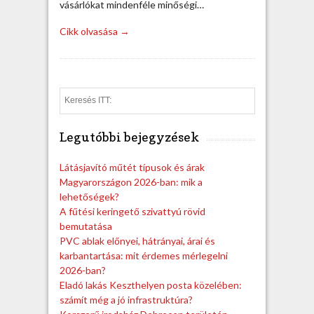
vásárlókat mindenféle minőségi…
Cikk olvasása →
S
e
a
Legutóbbi bejegyzések
r
c
h
Látásjavító műtét típusok és árak
Magyarországon 2026-ban: mik a
lehetőségek?
A fűtési keringető szivattyú rövid
bemutatása
PVC ablak előnyei, hátrányai, árai és
karbantartása: mit érdemes mérlegelni
2026-ban?
Eladó lakás Keszthelyen posta közelében:
számít még a jó infrastruktúra?