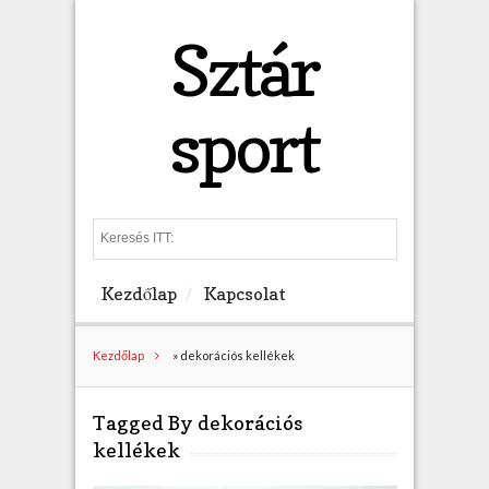
Sztár
sport
S
e
a
Kezdőlap
Kapcsolat
r
c
h
Kezdőlap
»
dekorációs kellékek
Tagged By dekorációs
kellékek