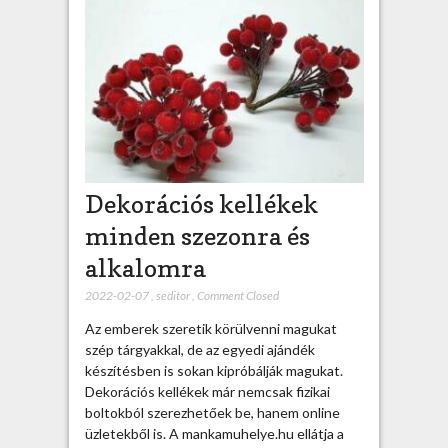
Dekorációs kellékek
minden szezonra és
alkalomra
2022-02-07
,
seditor
,
Comment Closed
Az emberek szeretik körülvenni magukat
szép tárgyakkal, de az egyedi ajándék
készítésben is sokan kipróbálják magukat.
Dekorációs kellékek már nemcsak fizikai
boltokból szerezhetőek be, hanem online
üzletekből is. A mankamuhelye.hu ellátja a