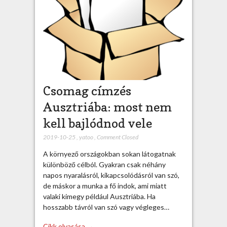
Csomag címzés
Ausztriába: most nem
kell bajlódnod vele
2019-10-25
,
yatoo
,
Comment Closed
A környező országokban sokan látogatnak
különböző célból. Gyakran csak néhány
napos nyaralásról, kikapcsolódásról van szó,
de máskor a munka a fő indok, ami miatt
valaki kimegy például Ausztriába. Ha
hosszabb távról van szó vagy végleges…
Cikk olvasása →