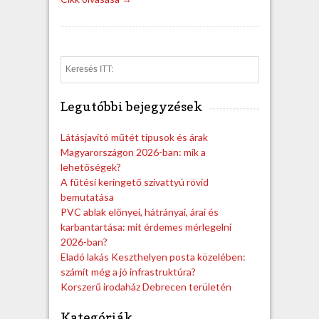
S
e
a
Legutóbbi bejegyzések
r
c
h
Látásjavító műtét típusok és árak
Magyarországon 2026-ban: mik a
lehetőségek?
A fűtési keringető szivattyú rövid
bemutatása
PVC ablak előnyei, hátrányai, árai és
karbantartása: mit érdemes mérlegelni
2026-ban?
Eladó lakás Keszthelyen posta közelében:
számít még a jó infrastruktúra?
Korszerű irodaház Debrecen területén
Kategóriák