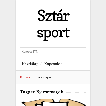
Sztár
sport
S
e
a
Kezdőlap
Kapcsolat
r
c
h
Kezdőlap
»
csomagok
Tagged By csomagok