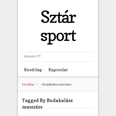
Sztár
sport
S
e
a
Kezdőlap
Kapcsolat
r
c
h
Kezdőlap
»
Budakalász masszázs
Tagged By Budakalász
masszázs