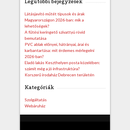
Legutóbbi bejegyzések
r
c
h
Látásjavító műtét típusok és árak
Magyarországon 2026-ban: mik a
lehetőségek?
A fűtési keringető szivattyú rövid
bemutatása
PVC ablak előnyei, hátrányai, árai és
karbantartása: mit érdemes mérlegelni
2026-ban?
Eladó lakás Keszthelyen posta közelében:
számít még a jó infrastruktúra?
Korszerű irodaház Debrecen területén
Kategóriák
Szolgáltatás
Webáruház