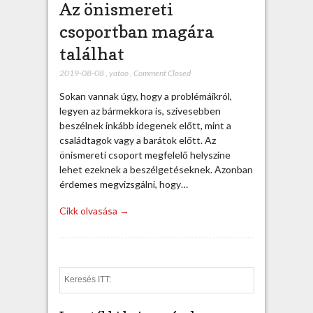
Az önismereti
csoportban magára
találhat
2019-08-08
,
yatoo
,
Comment Closed
Sokan vannak úgy, hogy a problémáikról,
legyen az bármekkora is, szívesebben
beszélnek inkább idegenek előtt, mint a
családtagok vagy a barátok előtt. Az
önismereti csoport megfelelő helyszíne
lehet ezeknek a beszélgetéseknek. Azonban
érdemes megvizsgálni, hogy…
Cikk olvasása →
S
e
a