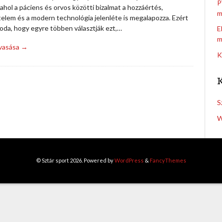
P
, ahol a páciens és orvos közötti bizalmat a hozzáértés,
m
telem és a modern technológia jelenléte is megalapozza. Ezért
oda, hogy egyre többen választják ezt,…
E
m
lvasása →
K
S
W
© Sztár sport 2026. Powered by
WordPress
&
FancyThemes