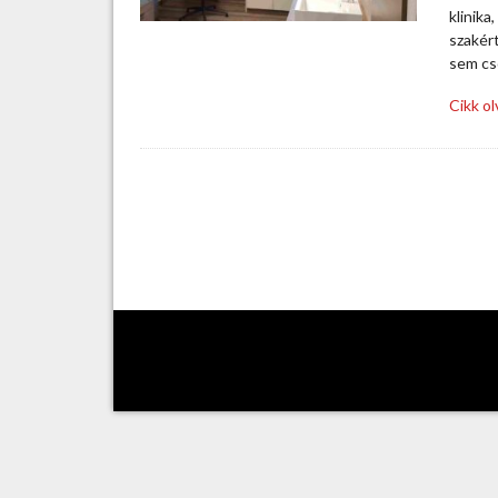
klinika
szakér
sem cs
Cikk o