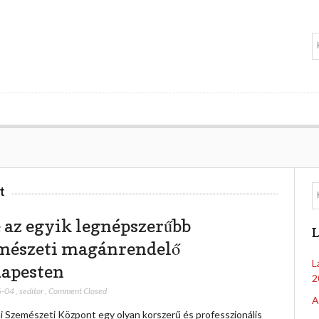
t
 az egyik legnépszerűbb
L
mészeti magánrendelő
L
apesten
2
6-04
,
seditor
,
Comment Closed
A
i Szemészeti Központ egy olyan korszerű és professzionális