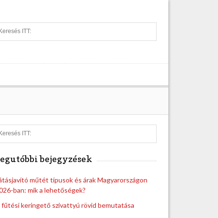
S
e
a
r
c
h
S
e
a
egutóbbi bejegyzések
r
c
h
átásjavító műtét típusok és árak Magyarországon
026-ban: mik a lehetőségek?
 fűtési keringető szivattyú rövid bemutatása