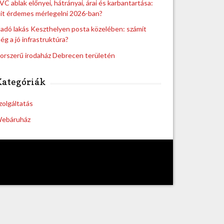
VC ablak előnyei, hátrányai, árai és karbantartása:
it érdemes mérlegelni 2026-ban?
ladó lakás Keszthelyen posta közelében: számít
ég a jó infrastruktúra?
orszerű irodaház Debrecen területén
Kategóriák
zolgáltatás
ebáruház