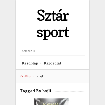
Sztár
sport
S
e
a
Kezdőlap
Kapcsolat
r
c
h
Kezdőlap
»
bojli
Tagged By bojli