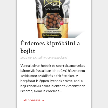
Érdemes kipróbálni a
bojlit
2022-09-15
,
seditor
,
Comment Closed
Vannak olyan hobbik és sportok, amelyeket
bármelyik évszakban lehet űzni, hiszen nem
szabja meg az időjárás a feltételeket. A
horgászat is éppen ilyennek számít, ahol a
bojli rendkívül sokat jelenthet. Amennyiben
ismered, akkor is érdemes…
Cikk olvasása →