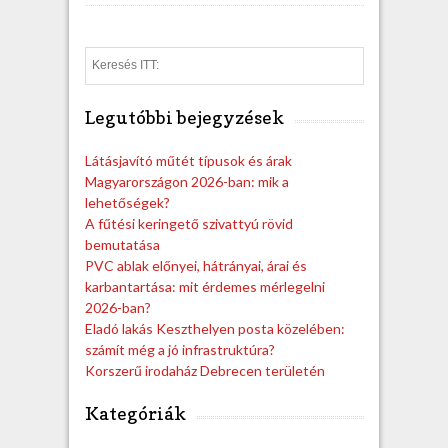
S
e
a
Legutóbbi bejegyzések
r
c
h
Látásjavító műtét típusok és árak
Magyarországon 2026-ban: mik a
lehetőségek?
A fűtési keringető szivattyú rövid
bemutatása
PVC ablak előnyei, hátrányai, árai és
karbantartása: mit érdemes mérlegelni
2026-ban?
Eladó lakás Keszthelyen posta közelében:
számít még a jó infrastruktúra?
Korszerű irodaház Debrecen területén
Kategóriák