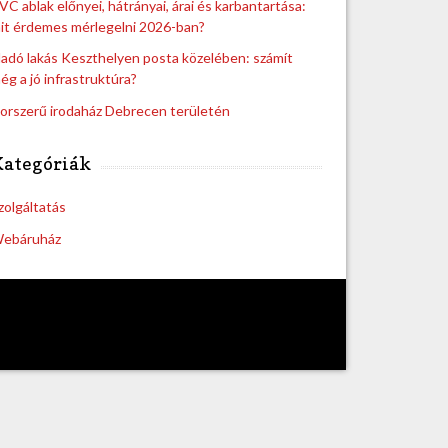
VC ablak előnyei, hátrányai, árai és karbantartása:
it érdemes mérlegelni 2026-ban?
ladó lakás Keszthelyen posta közelében: számít
ég a jó infrastruktúra?
orszerű irodaház Debrecen területén
Kategóriák
zolgáltatás
ebáruház