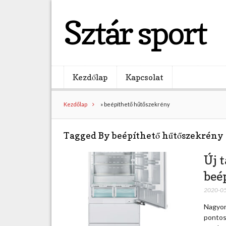
Sztár sport
Kezdőlap
Kapcsolat
Kezdőlap
»
beépíthető hűtőszekrény
Tagged By beépíthető hűtőszekrény
Új 
beé
2020-0
Nagyon
pontos