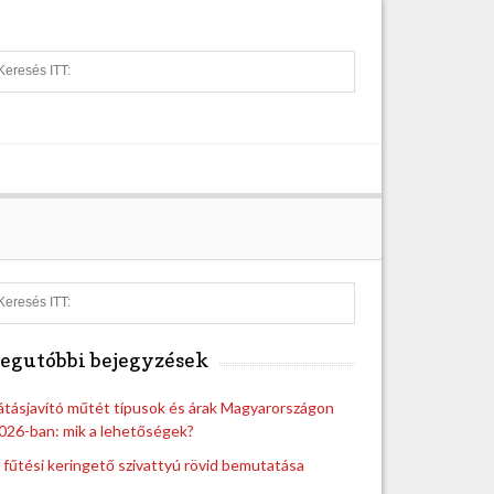
S
e
a
r
c
h
S
e
a
egutóbbi bejegyzések
r
c
h
átásjavító műtét típusok és árak Magyarországon
026-ban: mik a lehetőségek?
 fűtési keringető szivattyú rövid bemutatása