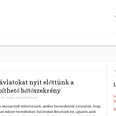
távlatokat nyit előttünk a
L
píthető hűtőszekrény
L
5-01
,
yatoo
,
Comment Closed
2
 okosan kell eldöntenünk, amikor berendezzük a konyhát, hogy
A
an milyen termékeket, bútorokat illesztünk be, ugyanis azok