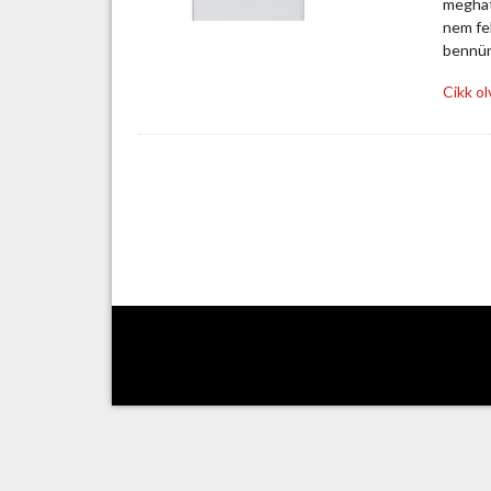
meghat
nem fel
bennün
Cikk o