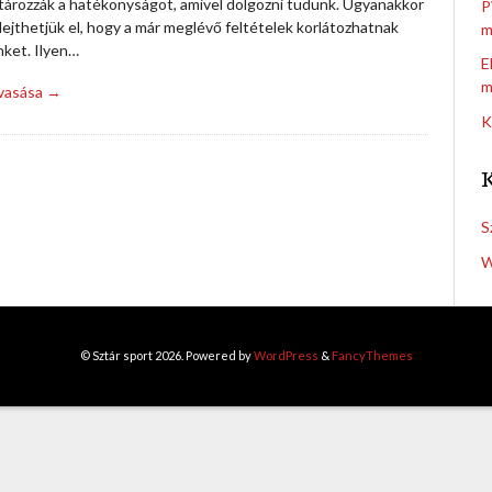
ározzák a hatékonyságot, amivel dolgozni tudunk. Ugyanakkor
P
ejthetjük el, hogy a már meglévő feltételek korlátozhatnak
m
ket. Ilyen…
E
m
lvasása →
K
S
W
© Sztár sport 2026. Powered by
WordPress
&
FancyThemes