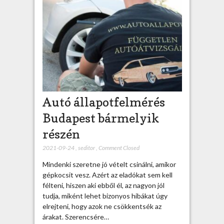
Autó állapotfelmérés
Budapest bármelyik
részén
2021-09-24
,
seditor
,
Comment Closed
Mindenki szeretne jó vételt csinálni, amikor
gépkocsit vesz. Azért az eladókat sem kell
félteni, hiszen aki ebből él, az nagyon jól
tudja, miként lehet bizonyos hibákat úgy
elrejteni, hogy azok ne csökkentsék az
árakat. Szerencsére…