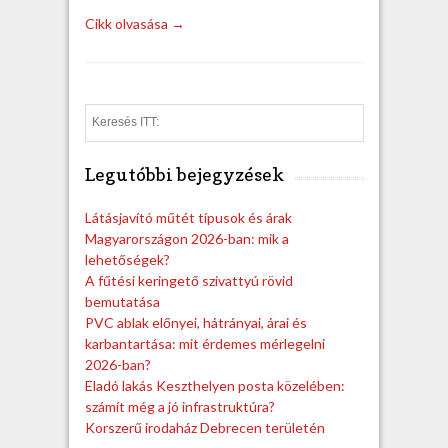
Cikk olvasása →
S
e
a
Legutóbbi bejegyzések
r
c
h
Látásjavító műtét típusok és árak
Magyarországon 2026-ban: mik a
lehetőségek?
A fűtési keringető szivattyú rövid
bemutatása
PVC ablak előnyei, hátrányai, árai és
karbantartása: mit érdemes mérlegelni
2026-ban?
Eladó lakás Keszthelyen posta közelében:
számít még a jó infrastruktúra?
Korszerű irodaház Debrecen területén