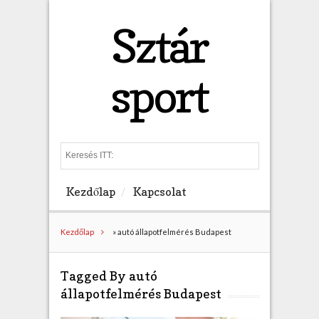
Sztár
sport
S
e
a
Kezdőlap
Kapcsolat
r
c
h
Kezdőlap
»
autó állapotfelmérés Budapest
Tagged By autó
állapotfelmérés Budapest