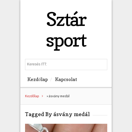
Sztár
sport
S
e
a
Kezdőlap
Kapcsolat
r
c
h
Kezdőlap
»
ásvány medál
Tagged By ásvány medál