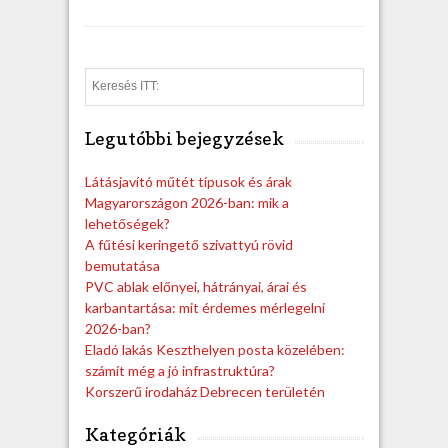
S
e
a
Legutóbbi bejegyzések
r
c
h
Látásjavító műtét típusok és árak
Magyarországon 2026-ban: mik a
lehetőségek?
A fűtési keringető szivattyú rövid
bemutatása
PVC ablak előnyei, hátrányai, árai és
karbantartása: mit érdemes mérlegelni
2026-ban?
Eladó lakás Keszthelyen posta közelében:
számít még a jó infrastruktúra?
Korszerű irodaház Debrecen területén
Kategóriák