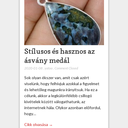
Stílusos és hasznos az
ásvány medál
2020-01-08
,
yatoo
,
Comment Closed
Sok olyan ékszer van, amit csak azért
viselünk, hogy felhívjuk azokkal a figyelmet
és lehetőleg magunkra irányítsuk. Ha ez a
célunk, akkor a legkülönfélébb csillogó
kivételek között válogathatunk, az
internetnek hála. Olykor azonban előfordul,
hogy…
Cikk olvasása →