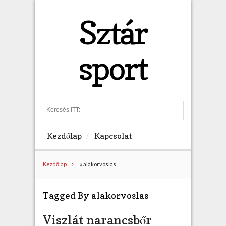
Sztár
sport
S
e
a
Kezdőlap
Kapcsolat
r
c
h
Kezdőlap
»
alakorvoslas
Tagged By alakorvoslas
Viszlát narancsbőr