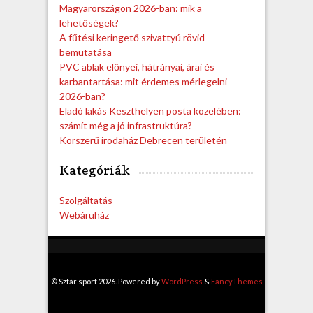
Magyarországon 2026-ban: mik a
lehetőségek?
A fűtési keringető szivattyú rövid
bemutatása
PVC ablak előnyei, hátrányai, árai és
karbantartása: mit érdemes mérlegelni
2026-ban?
Eladó lakás Keszthelyen posta közelében:
számít még a jó infrastruktúra?
Korszerű irodaház Debrecen területén
Kategóriák
Szolgáltatás
Webáruház
© Sztár sport 2026. Powered by
WordPress
&
FancyThemes