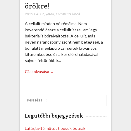
örökre!
2019-04-19
,
yatoo
,
Comment Closed
A cellulit minden nő rémálma. Nem
keverendő össze a cellulitisszel, ami egy
bakteriális bőrelváltozás. A cellulit, más
néven narancsbőr viszont nem betegség, a
bőr alatt meglapuló zsírsejtek látványos
kitüremkedése és a kor előrehaladásával
sajnos feltűnőbbé…
Cikk olvasása →
S
e
a
Legutóbbi bejegyzések
r
c
h
Látásjavító műtét típusok és árak