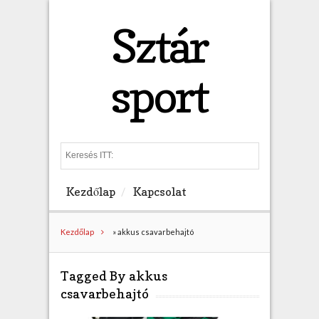
Sztár
sport
S
e
a
Kezdőlap
Kapcsolat
r
c
h
Kezdőlap
»
akkus csavarbehajtó
Tagged By akkus
csavarbehajtó