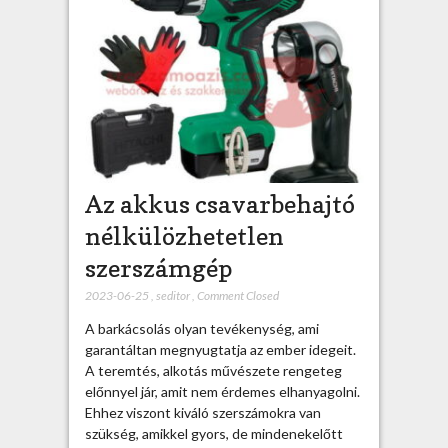
Az akkus csavarbehajtó
nélkülözhetetlen
szerszámgép
2023-06-25
,
seditor
,
Comment Closed
A barkácsolás olyan tevékenység, ami
garantáltan megnyugtatja az ember idegeit.
A teremtés, alkotás művészete rengeteg
előnnyel jár, amit nem érdemes elhanyagolni.
Ehhez viszont kiváló szerszámokra van
szükség, amikkel gyors, de mindenekelőtt