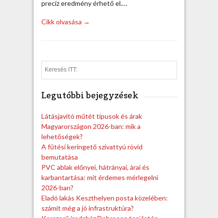
precíz eredmény érhető el.…
Cikk olvasása →
S
e
a
Legutóbbi bejegyzések
r
c
h
Látásjavító műtét típusok és árak
Magyarországon 2026-ban: mik a
lehetőségek?
A fűtési keringető szivattyú rövid
bemutatása
PVC ablak előnyei, hátrányai, árai és
karbantartása: mit érdemes mérlegelni
2026-ban?
Eladó lakás Keszthelyen posta közelében:
számít még a jó infrastruktúra?