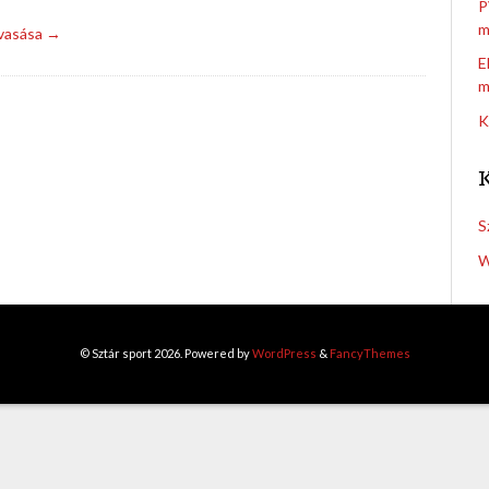
P
m
lvasása →
E
m
K
S
W
© Sztár sport 2026. Powered by
WordPress
&
FancyThemes