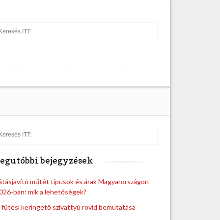
S
e
a
r
c
h
S
e
a
egutóbbi bejegyzések
r
c
h
átásjavító műtét típusok és árak Magyarországon
026-ban: mik a lehetőségek?
 fűtési keringető szivattyú rövid bemutatása