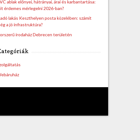
VC ablak előnyei, hátrányai, árai és karbantartása:
it érdemes mérlegelni 2026-ban?
ladó lakás Keszthelyen posta közelében: számít
ég a jó infrastruktúra?
orszerű irodaház Debrecen területén
Kategóriák
zolgáltatás
ebáruház