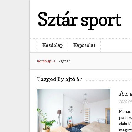
Sztár sport
Kezdőlap
Kapcsolat
Kezdőlap
»
ajtó ár
Tagged By ajtó ár
Az 
2020-0
Manaps
piacon,
alakulá
megszo