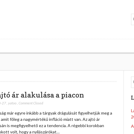
ajtó ár alakulása a piacon
L
3-27
,
yatoo
,
Comment Closed
L
ág már egyre inkább a tárgyak drágulását figyelhetjük meg a
2
 amit főleg a nagymértékű infláció miatt van. Az ajtó ár
sán is megfigyelhető ez a tendencia. A régebbi korokban
A
kott volt, hogy a nyílászárókat…