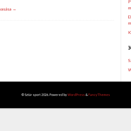
P
m
lvasása →
E
m
K
S
W
© Sztár sport 2026. Powered by
WordPress
&
FancyThemes