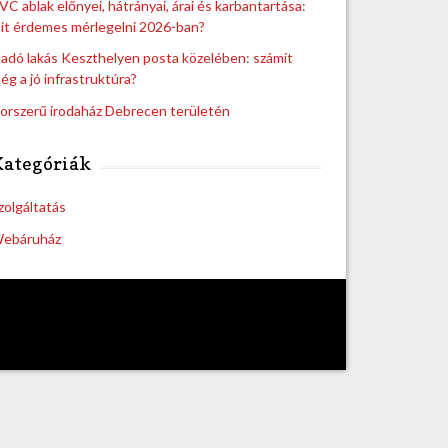
VC ablak előnyei, hátrányai, árai és karbantartása:
it érdemes mérlegelni 2026-ban?
ladó lakás Keszthelyen posta közelében: számít
ég a jó infrastruktúra?
orszerű irodaház Debrecen területén
Kategóriák
zolgáltatás
ebáruház