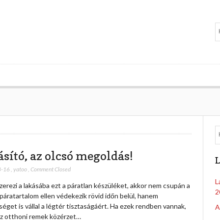
ásító, az olcsó megoldás!
L
8-16
,
yatoo
,
Comment Closed
L
erezi a lakásába ezt a páratlan készüléket, akkor nem csupán a
2
áratartalom ellen védekezik rövid időn belül, hanem
séget is vállal a légtér tisztaságáért. Ha ezek rendben vannak,
A
az otthoni remek közérzet…