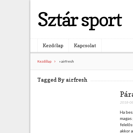
Sztár sport
Kezdőlap
Kapcsolat
Kezdőlap
»
airfresh
Tagged By airfresh
Pár
2018-0
Ha besz
magas p
felelős
akkor 