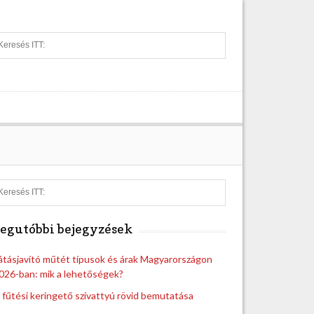
S
e
a
r
c
h
S
e
a
egutóbbi bejegyzések
r
c
h
átásjavító műtét típusok és árak Magyarországon
026-ban: mik a lehetőségek?
 fűtési keringető szivattyú rövid bemutatása