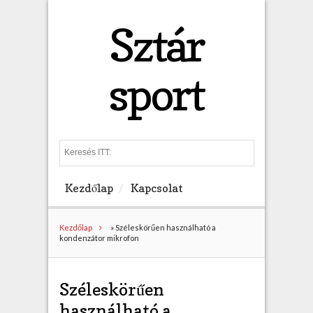
Sztár
sport
S
e
a
Kezdőlap
Kapcsolat
r
c
h
Kezdőlap
»
Széleskörűen használható a
kondenzátor mikrofon
Széleskörűen
használható a