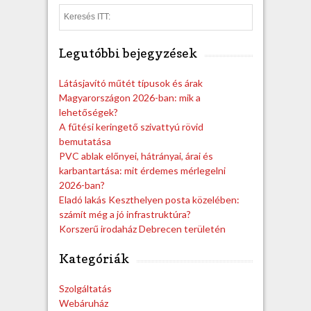
S
e
a
Legutóbbi bejegyzések
r
c
h
Látásjavító műtét típusok és árak
Magyarországon 2026-ban: mik a
lehetőségek?
A fűtési keringető szivattyú rövid
bemutatása
PVC ablak előnyei, hátrányai, árai és
karbantartása: mit érdemes mérlegelni
2026-ban?
Eladó lakás Keszthelyen posta közelében:
számít még a jó infrastruktúra?
Korszerű irodaház Debrecen területén
Kategóriák
Szolgáltatás
Webáruház