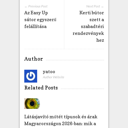
o
← Previous Post
Next Post →
n
Az Easy Up
Kerti bútor
b
sátor egyszerű
szett a
e
felállítása
szabadtéri
j
rendezvények
e
hez
g
y
z
Author
é
s
yatoo
h
e
Author Website
z
Related Posts
Látásjavító műtét típusok és árak
Magyarországon 2026-ban: mik a