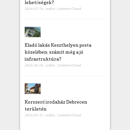
lehetőségek?
2026-07-24
,
seditor
,
Comment Closed
Eladó lakás Keszthelyen posta
közelében: számít még a jó
infrastruktúra?
2026-06-26
,
seditor
,
Comment Closed
Korszerű irodaház Debrecen
területén
2026-05-31
,
seditor
,
Comment Closed