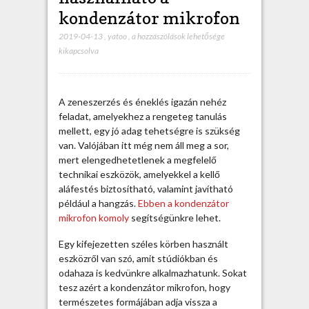
kondenzátor mikrofon
2019-04-13
,
yatoo
,
S
a hozzászólások lehetősége
kikapcsolva
z
é
l
e
A zeneszerzés és éneklés igazán nehéz
s
feladat, amelyekhez a rengeteg tanulás
k
mellett, egy jó adag tehetségre is szükség
ö
van. Valójában itt még nem áll meg a sor,
r
mert elengedhetetlenek a megfelelő
ű
technikai eszközök, amelyekkel a kellő
e
aláfestés biztosítható, valamint javítható
n
például a hangzás.
Ebben a kondenzátor
h
mikrofon komoly
segítségünkre lehet.
a
s
Egy kifejezetten széles körben használt
z
eszközről van szó, amit stúdiókban és
n
odahaza is kedvünkre alkalmazhatunk. Sokat
á
tesz azért a kondenzátor mikrofon, hogy
l
természetes formájában adja vissza a